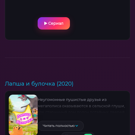
Сериал
Лапша и булочка (2020)
Неугомонные пушистые друзья из
мегаполиса оказываются в сельской глуши,
где старинный дом полон потайных дверей
и загадок. Исследуя ферму, они встречают
эксцентричных обитателей: воришку-крота,
Читать полностью
крадущего всё блестящее, хулиганистого