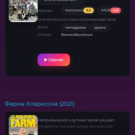
6.2
4.8
Кинопоиск
IMDB
РЕЙТИНГ
Emmerdale Farm
ОРИГИНАЛЬНОЕ НАЗВАНИЕ
мелодрама
драма
ЖАНР
Великобритания
СТРАНА
Сериал
Ферма Кларксона (2021)
Непривыкший к рутине герой решает
управлять тысячей акров английской
земли. С нулевым опытом он сталкивается с