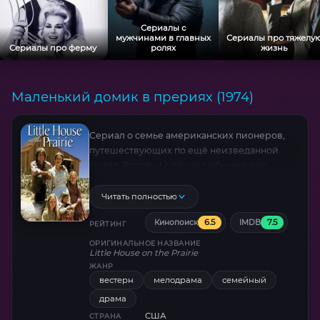
Сериалы с
мужчинами в главных
Сериалы про тяжелу
Сериалы про ферму
ролях
жизнь
Маленький домик в прериях (1974)
Сериал о семье американских пионеров,
путешествующих по ещё неизведанной
земле. Встречи с дружелюбными или,
наоборот, злобными индейцами, великие
пожары, нашествия саранчи, нападения пум
Читать полностью
— чего только не пришлось пережить маме
6.5
7.5
Кинопоиск
IMDB
Каролине, папе Чарльзу и их дочерям —
РЕЙТИНГ
Мэри, Лоре и крошке Кэрри! Однако
ОРИГИНАЛЬНОЕ НАЗВАНИЕ
Little House on the Prairie
изобретательность, смелость и
ЖАНР
сплочённость всегда помогали им в
вестерн
мелодрама
семейный
трудную минуту!
драма
США
СТРАНА