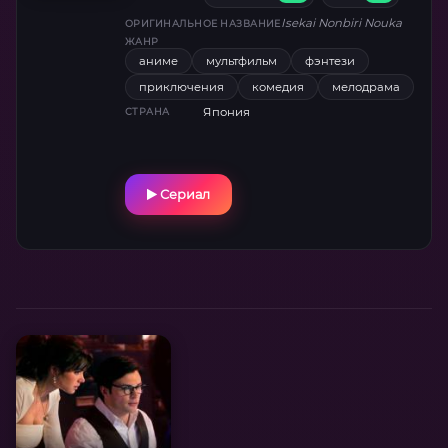
полезное орудие. Оказавшись в удалённом
Isekai Nonbiri Nouka
ОРИГИНАЛЬНОЕ НАЗВАНИЕ
лесу, парень решает исправить положение
ЖАНР
дел и рьяно принимается за решение
аниме
мультфильм
фэнтези
ситуации.
приключения
комедия
мелодрама
Япония
СТРАНА
Сериал