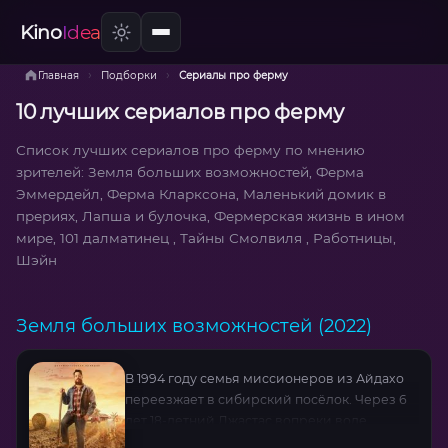
Kino
Idea
›
›
Главная
Подборки
Сериалы про ферму
10 лучших сериалов про ферму
Список лучших сериалов про ферму по мнению
зрителей: Земля больших возможностей, Ферма
Эммердейл, Ферма Кларксона, Маленький домик в
прериях, Лапша и булочка, Фермерская жизнь в ином
мире, 101 далматинец , Тайны Смолвиля , Работницы,
Шэйн
Земля больших возможностей (2022)
В 1994 году семья миссионеров из Айдахо
переезжает в сибирский посёлок. Через 6
лет 18-летний Джастас вопреки воле
родителей остаётся в России, мечтая о