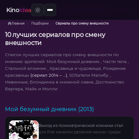
Kino
Idea
›
›
Главная
Подборки
Сериалы про смену внешности
10 лучших сериалов про смену
внешности
Список лучших сериалов про смену внешности по
мнению зрителей: Мой безумный дневник , Части тела ,
Стальной алхимик , Красавица и чудовище, Рождение
красавицы
(сериал 2014 – ...)
, SOSатели Малибу ,
Невинные, Блондинка в книжной лавке, Достоинство
Бергера, Майк и Молли
Мой безумный дневник (2013)
Выход из психиатрической клиники стал
для Рэй началом двойной жизни: среди
друзей она — остроумная бунтарка 90-х,