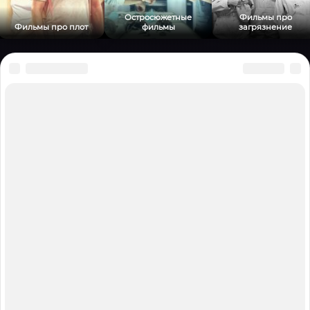
Остросюжетные
Фильмы про
Фильмы про плот
фильмы
загрязнение
KinoIdea
E-mail для всех вопросов:
olyabonxt@mail.ru
Политика конфиденциальности