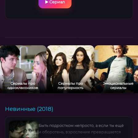
Сериал
команда уцелеть между волнами и
политическими интригами? Игра Тимоти
Стэка (Нотч) и Роланда Кикингера (Чип)
добавляет шарма этой безумной комедии.
Сериалы про
Сериалы про
Эмоциональные
одноклассников
популярность
сериалы
Невинные (2018)
Быть подростком непросто, а если ты ещё
и оборотень, взросление превращается