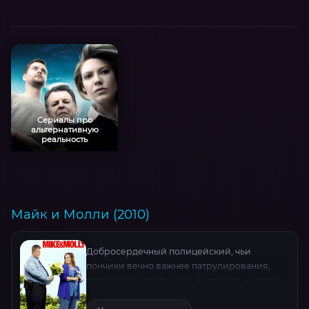
трогательными моментами взросления.
Главному герою предстоит не только
использовать неожиданный «дар», но и
найти себя в водовороте славы, семейных
скандалов и первой любви.
Сериалы про
альтернативную
реальность
Майк и Молли (2010)
Добросердечный полицейский, чьи
пончики вечно важнее патрулирования,
встречает учительницу, чья семья — эталон
эксцентричности. Их роману мешают всё: