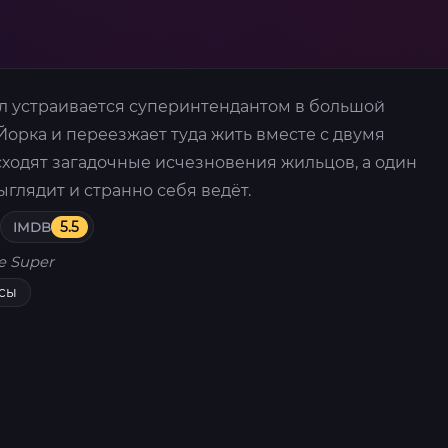
 устраивается суперинтендантом в большой
орка и переезжает туда жить вместе с двумя
сходят загадочные исчезновения жильцов, а один
глядит и странно себя ведёт.
IMDB
5.5
e Super
сы