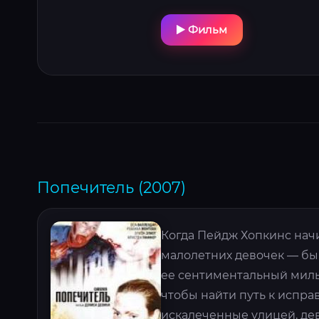
Фильм
Попечитель (2007)
Когда Пейдж Хопкинс нач
малолетних девочек — быв
ее сентиментальный милый
чтобы найти путь к исправ
искалеченные улицей, дев