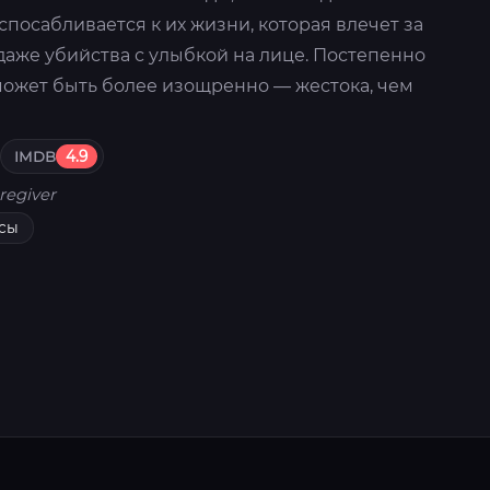
посабливается к их жизни, которая влечет за
даже убийства с улыбкой на лице. Постепенно
 может быть более изощренно — жестока, чем
IMDB
4.9
regiver
сы