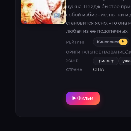
нужна. Пейдж быстро прис
собой избиение, пытки и 
становится ясно, что она
любая из ее подопечных.
Кинопоиск
5
РЕЙТИНГ
Ca
ОРИГИНАЛЬНОЕ НАЗВАНИЕ
триллер
ужа
ЖАНР
США
СТРАНА
Фильм