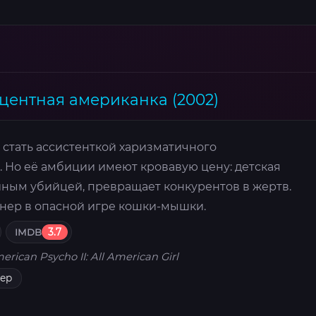
центная американка (2002)
 стать ассистенткой харизматичного
 Но её амбиции имеют кровавую цену: детская
йным убийцей, превращает конкурентов в жертв.
нер в опасной игре кошки-мышки.
IMDB
3.7
erican Psycho II: All American Girl
лер