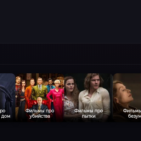
ро
Фильмы про
Фильмы про
Фильмы
 дом
убийства
пытки
безу