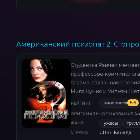
Американский психопат 2: Стопро
Студентка Рэйчел мечтает
профессора-криминолога.
травма, связанная с сери
Мила Кунис и Уильям Шет
Кинопоиск
5.6
РЕЙТИНГ
Am
ОРИГИНАЛЬНОЕ НАЗВАНИЕ
ужасы
трил
ЖАНР
США, Канада
СТРАНА