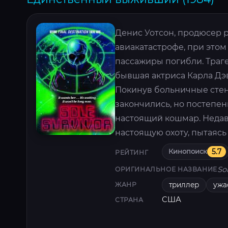
Денис Уотсон, продюсер 
авиакатастрофе, при этом
пассажиры погибли. Траг
бывшая актриса Карла Дэв
Покинув больничные стены
закончились, но постепе
настоящий кошмар. Неда
настоящую охоту, пытаясь 
Кинопоиск
5.7
РЕЙТИНГ
So
ОРИГИНАЛЬНОЕ НАЗВАНИЕ
триллер
ужа
ЖАНР
США
СТРАНА