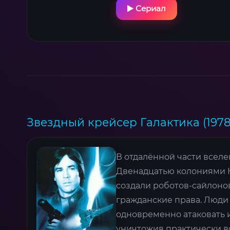
Сериал
Звездный крейсер Галактика (1978
В отдалённой части вселе
Двенадцатью колониями К
создали роботов-сайлонов
гражданские права. Люди 
одновременно атаковать и
уничтожив практически вс