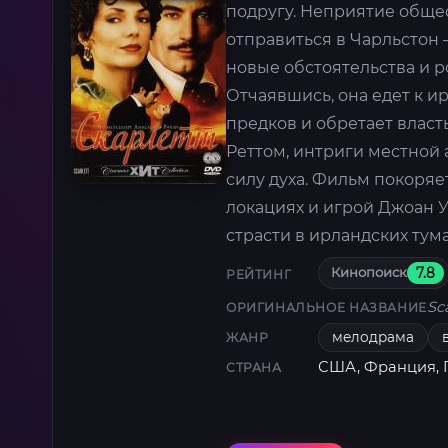
подругу. Неприятие обще
отправиться в Чарльстон —
новые обстоятельства и р
Отчаявшись, она едет к и
предков и обретает власть
Реттом, интриги местной
силу духа. Фильм покоряет
локациях и игрой Джоан 
страсти в ирландских тум
Кинопоиск
7.8
РЕЙТИНГ
Sc
ОРИГИНАЛЬНОЕ НАЗВАНИЕ
мелодрама
ЖАНР
США, Франция, Г
СТРАНА