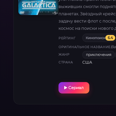
выживших смогли поднятьс
планетах. Звёздный крейс
задачу вести флот с пос
космос на поиски нового 
Кинопоиск
6.4
РЕЙТИНГ
Ba
ОРИГИНАЛЬНОЕ НАЗВАНИЕ
приключения
ЖАНР
США
СТРАНА
Сериал