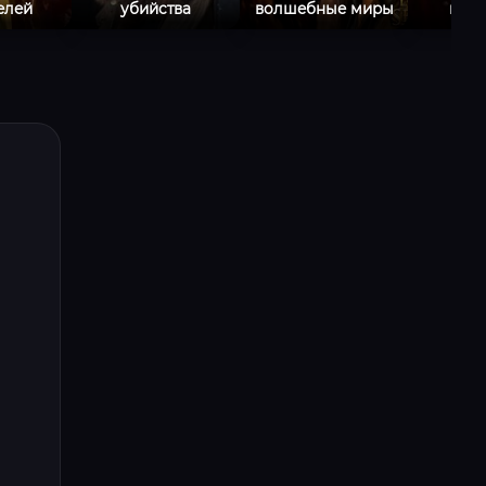
елей
убийства
волшебные миры
кон