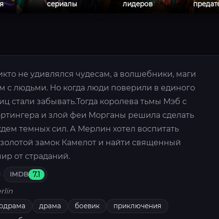
я
сериалы
лидеров
предат
кто не удивлялся чудесам, а волшебники, маги
м с людьми. Но когда люди поверили в единого
иц стали забывать.Тогда королева тьмы Мэб с
ртингера и злой феи Морганы решила сделать
ем темных сил. А Мерлин хотел воспитать
 золотой замок Камелот и найти священный
мир от страданий.
IMDB
7.1
rlin
одрама
драма
боевик
приключения