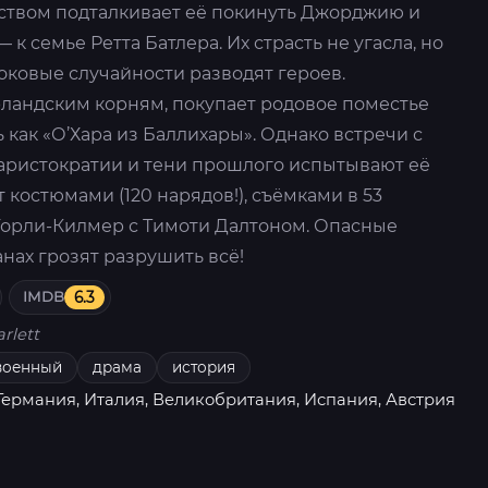
ством подталкивает её покинуть Джорджию и
 к семье Ретта Батлера. Их страсть не угасла, но
оковые случайности разводят героев.
рландским корням, покупает родовое поместье
 как «О’Хара из Баллихары». Однако встречи с
 аристократии и тени прошлого испытывают её
 костюмами (120 нарядов!), съёмками в 53
Уорли-Килмер с Тимоти Далтоном. Опасные
анах грозят разрушить всё!
IMDB
6.3
arlett
военный
драма
история
ермания, Италия, Великобритания, Испания, Австрия