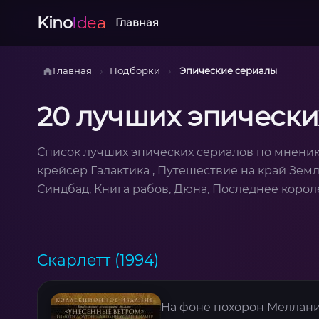
Kino
Idea
Главная
›
›
Главная
Подборки
Эпические сериалы
20 лучших эпически
Список лучших эпических сериалов по мнению
крейсер Галактика , Путешествие на край Земл
Синдбад, Книга рабов, Дюна, Последнее корол
Скарлетт (1994)
На фоне похорон Меллани 