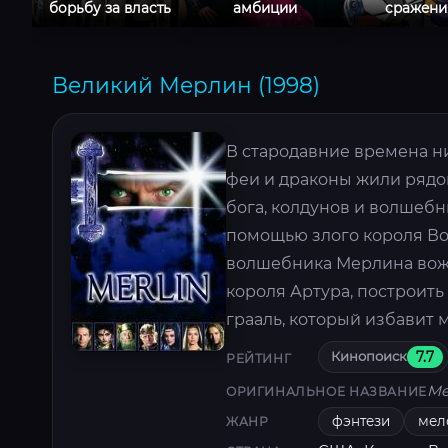
борьбу за власть
амбиции
сражени
Великий Мерлин (1998)
В стародавние времена ни
феи и драконы жили рядо
бога, колдунов и волшебн
помощью злого короля Во
волшебника Мерлина вожд
короля Артура, построить
грааль, который избавит 
Кинопоиск
7.7
РЕЙТИНГ
Me
ОРИГИНАЛЬНОЕ НАЗВАНИЕ
фэнтези
мел
ЖАНР