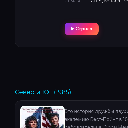
США, Канада, В
СТРАНА
Сериал
Север и Юг (1985)
Это история дружбы двух
академию Вест-Пойнт в 18
рабовладельца, Орри Мейн