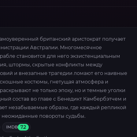
амоуверенный британский аристократ получает
инистрации Австралии. Многомесячное
орабле становится для него экзистенциальным
ия, штормы, скрытые конфликты между
овий и внезапные трагедии ломают его наивные
оскошные костюмы, гнетущая атмосфера и
раскрывают не только эпоху, но и темные уголки
ный состав во главе с Бенедикт Камбербэтчем и
ет незабываемые образы, где каждый репликой
 неожиданные повороты судьбы.
IMDB
7.2