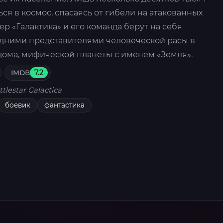
я в космос, спасаясь от гибели на атакованных
ер «Галактика» и его команда берут на себя
ледними представителями человеческой расы в
дома, мифической планеты с именем «Земля».
IMDB
7.2
ttlestar Galactica
боевик
фантастика