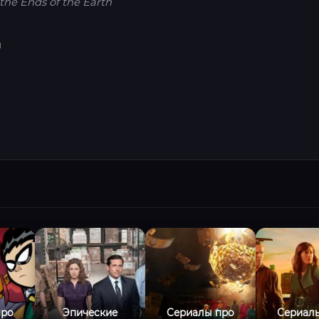
 the Ends of the Earth
я
про
Эпические
Сериалы про
Сериал