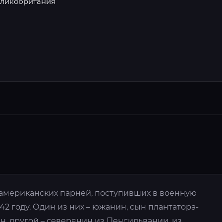
еликобритания
 американских парней, поступивших в военную
42 году. Один из них – южанин, сын плантатора-
, другой – северянин из Пенсильвании, из