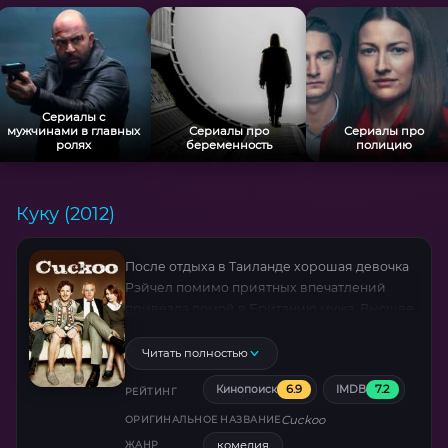
Сериалы с
мужчинами в главных
Сериалы про
Сериалы про
ролях
беременность
полицию
Куку (2012)
После отдыха в Таиланде хорошая девочка
Рэйчел помимо приятных впечатлений
привезла домой в Британию мужа. Высшее
существо по имени Куку — гения, писателя,
мыслителя, который не признает
Читать полностью
материальных ценностей, не приемлет
6.9
7.2
Кинопоиск
IMDB
работу, не встает раньше полудня, но зато
РЕЙТИНГ
любит Рэйчел, картошечку в мундире, и
Cuckoo
ОРИГИНАЛЬНОЕ НАЗВАНИЕ
своих тестя и тёщу.
комедия
ЖАНР