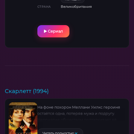
Великобритания
СТРАНА
Сериал
Скарлетт (1994)
На фоне похорон Меллани Уилкс героиня
остаётся одна, потеряв мужа и подругу.
Неприятие обществом подталкивает её
покинуть Джорджию и отправиться в
Чарльстон — к семье Ретта Батлера. Их
Читать полностью