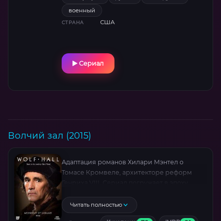
военный
США
СТРАНА
Сериал
Волчий зал (2015)
Адаптация романов Хилари Мэнтел о
Томасе Кромвеле, архитекторе реформ
Генриха VIII. Сериал погружает в эпоху
Тюдоров, где власть, религия и
предательство переплетаются. Марк
Читать полностью
Райлэнс в роли Кромвеля получил