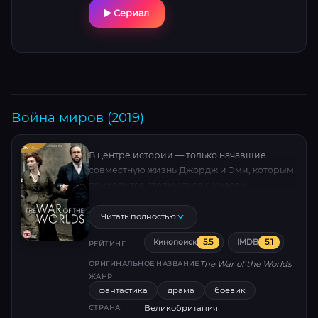
Сериал
Война миров (2019)
В центре истории — только начавшие
совместную жизнь Джордж и Эми, которым
приходится столкнуться с ужасом
инопланетного вторжения.
Читать полностью
5.5
5.1
Кинопоиск
IMDB
РЕЙТИНГ
The War of the Worlds
ОРИГИНАЛЬНОЕ НАЗВАНИЕ
ЖАНР
фантастика
драма
боевик
Великобритания
СТРАНА