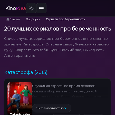
Kino
Idea
›
›
Главная
Подборки
Сериалы про беременность
20 лучших сериалов про беременность
Список лучших сериалов про беременность по мнению
зрителей: Катастрофа, Опасные связи, Женский характер,
Куку, Скарлетт, Без тебя, Куин, Волчий зал, Выход есть,
Ангел-хранитель
Катастрофа (2015)
Случайная страсть во время деловой
поездки оборачивается неожиданной
беременностью. Двое абсолютно разных
людей — ирландская учительница и
американский рекламщик — решают
Читать полностью
попробовать стать парой. Но путь от первых