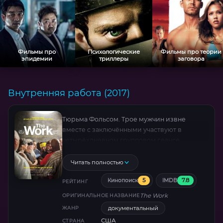
Фильмы про
Психологические
Фильмы про теории
эпидемии
триллеры
заговора
Внутренняя работа (2017)
Тюрьма Фольсом. Трое мужчин извне
вместе с заключёнными участвуют в
четырёхдневном групповом сеансе
психотерапии, чтобы изучить проблемы
реабилитации бывших заключённых.
Читать полностью
5
7.8
Кинопоиск
IMDB
РЕЙТИНГ
The Work
ОРИГИНАЛЬНОЕ НАЗВАНИЕ
документальный
ЖАНР
США
СТРАНА