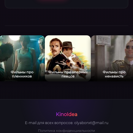
противостоянии системам слежки и
собственной судьбе. Лабиринты из стекла и
металла, хитроумные ловушки и
невероятный накал страстей.
Фильмы про
Фильмы про оперных
Фильмы про
пленников
певцов
ненависть
KinoIdea
E-mail для всех вопросов:
olyabonxt@mail.ru
Политика конфиденциальности