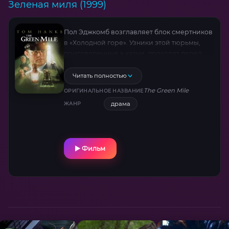
Зеленая миля (1999)
Пол Эджкомб возглавляет блок смертников
в «Холодной горе». Узники этой тюрьмы,
приговоренные к казни, проходят перед
смертью так называемую «зеленую милю».
Однажды Пол знакомится с гигантом
Читать полностью
Джоном Коффи, которого тоже ожидает
The Green Mile
ОРИГИНАЛЬНОЕ НАЗВАНИЕ
смертная казнь. Однако Коффи даже перед
драма
ЖАНР
самой смертью продолжает лечить других
людей, избавляя их от страданий.
Фильм