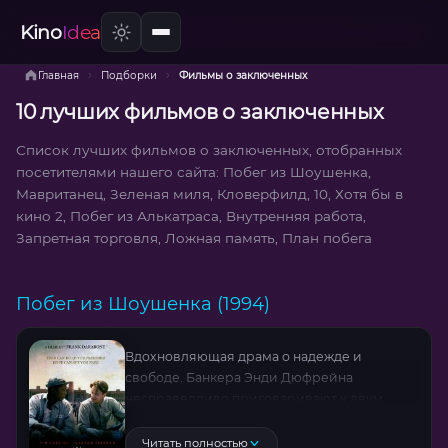
Kino
Idea
›
›
Главная
Подборки
Фильмы о заключенных
10 лучших фильмов о заключенных
Список лучших фильмов о заключенных, отобранных
посетителями нашего сайта: Побег из Шоушенка,
Мавританец, Зеленая миля, Кловерфилд, 10, Хотя бы в
кино 2, Побег из Алькатраса, Внутренняя работа,
Запретная торговля, Ложная память, План побега
Побег из Шоушенка (1994)
Вдохновляющая драма о надежде и
свободе. Банкера Энди Дюфрейна
несправедливо приговаривают к двум
пожизненным срокам за убийство жены и
её любовника. Попав в суровую тюрьму
Читать полностью