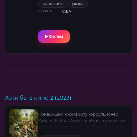
внушающий ужас? И что скрывают стены
фантастика
ужасы
убежища? Мэри Элизабет Уинстед и Джон
США
СТРАНА
Гудман мастерски создают атмосферу
паранойи в камерной драме, где
напряжение нарастает с каждой минутой.
Режиссёр Дэн Трахтенберг держит зрителя
Фильм
в неведении до последних кадров,
балансируя между психологическим
триллером и научной фантастикой.
Хотя бы в кино 2 (2023)
Привыкший к комфорту коррупционер
Кайрат (Кайрат Адилгерей) адаптировался
даже за решеткой, но судьба подбрасывает
новый вызов. В обмен на сокращение срока