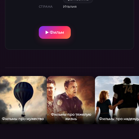
о ней все. Пока не сталкивается
Италия
СТРАНА
со странным преступником, над которым
вдруг теряет всякий контроль.
Фильм
Фильмы про тяжелую
Фильмы про мужество
жизнь
Фильмы про надежд