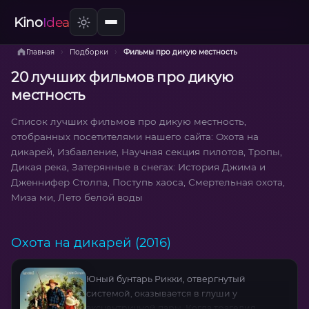
Kino
Idea
›
›
Главная
Подборки
Фильмы про дикую местность
20 лучших фильмов про дикую
местность
Список лучших фильмов про дикую местность,
отобранных посетителями нашего сайта: Охота на
дикарей, Избавление, Научная секция пилотов, Тропы,
Дикая река, Затерянные в снегах: История Джима и
Дженнифер Столпа, Поступь хаоса, Смертельная охота,
Миза ми, Лето белой воды
Охота на дикарей (2016)
Юный бунтарь Рикки, отвергнутый
системой, оказывается в глуши у
эксцентричной пары. Когда трагедия