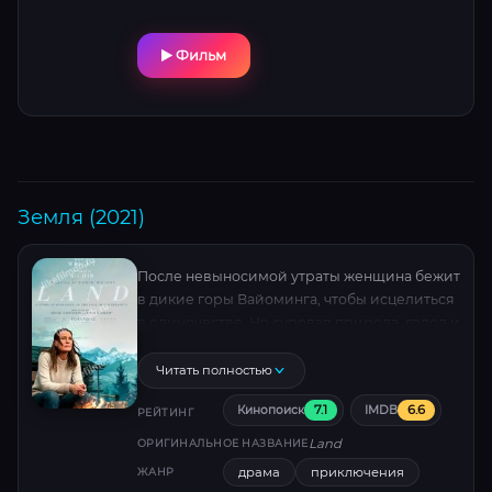
Фильм
Земля (2021)
После невыносимой утраты женщина бежит
в дикие горы Вайоминга, чтобы исцелиться
в одиночестве. Но суровая природа, голод и
встреча с загадочным охотником заставят
её пересмотреть всё: можно ли убежать от
Читать полностью
боли, не потеряв себя?
7.1
6.6
Кинопоиск
IMDB
РЕЙТИНГ
Land
ОРИГИНАЛЬНОЕ НАЗВАНИЕ
драма
приключения
ЖАНР