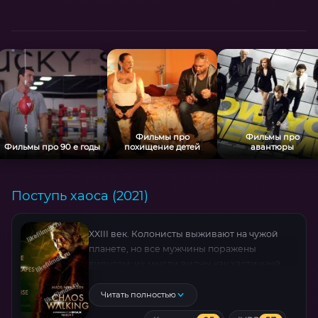
Фильмы про
Фильмы про
Фильмы про 90 е годы
похищение детей
авантюры
Поступь хаоса (2021)
XXIII век. Колонисты выживают на чужой
планете, но все мужчины поражены
вирусом: их мысли видны как хаотичный
«шум». Когда после крушения корабля
появляется девушка Виола (Дейзи Ридли)
Читать полностью
— единственная, чьи мысли скрыты, —