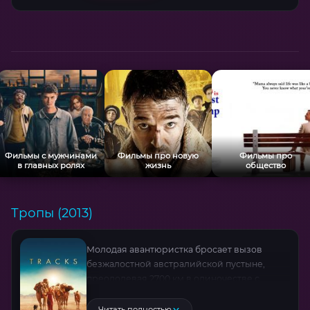
сюрреалистические декорации, а
финальная схватка на «Комсомольской»
сбивает восприятие, словно галлюцинация.
Философский подтекст, ритмичный монтаж
и посмертная работа Сергея Курехина
делают этот триллер Андрея И уникальным
артефактом эпохи.
Фильмы с мужчинами
Фильмы про новую
Фильмы про
в главных ролях
жизнь
общество
Тропы (2013)
Молодая авантюристка бросает вызов
безжалостной австралийской пустыне,
преодолевая 2700 км в одиночестве с
верблюдами и собакой. Её путь осложняют
палящее солнце, неожиданные встречи и
Читать полностью