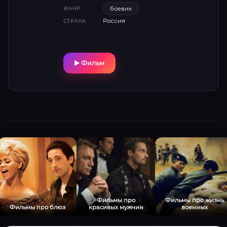
в суровых условиях Сибири ставит на карту
боевик
ЖАНР
не только богатство, но и человеческое
Россия
СТРАНА
выживание.
Фильм
Фильмы про
Фильмы про жизнь
Фильмы про блюз
красивых мужчин
военных