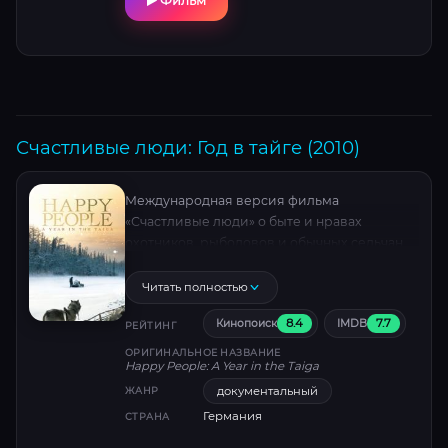
Фильм
Счастливые люди: Год в тайге (2010)
Международная версия фильма
«Счастливые люди» о быте и нравах
охотников, рыболовов и обычных сельчан
из села Бахта Туруханского района.
Читать полностью
8.4
7.7
Кинопоиск
IMDB
РЕЙТИНГ
ОРИГИНАЛЬНОЕ НАЗВАНИЕ
Happy People: A Year in the Taiga
документальный
ЖАНР
Германия
СТРАНА