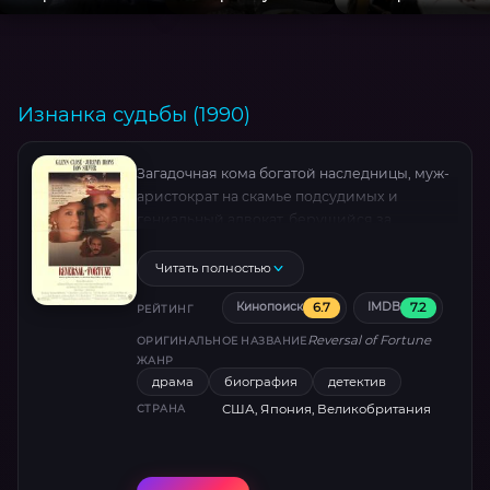
Изнанка судьбы (1990)
Загадочная кома богатой наследницы, муж-
аристократ на скамье подсудимых и
гениальный адвокат, берущийся за
невозможное. Судебная битва, где правда
причудливо переплетается с ложью, а
Читать полностью
зритель остаётся в напряжении до
6.7
7.2
Кинопоиск
IMDB
финальных титров.
РЕЙТИНГ
Reversal of Fortune
ОРИГИНАЛЬНОЕ НАЗВАНИЕ
ЖАНР
драма
биография
детектив
США, Япония, Великобритания
СТРАНА