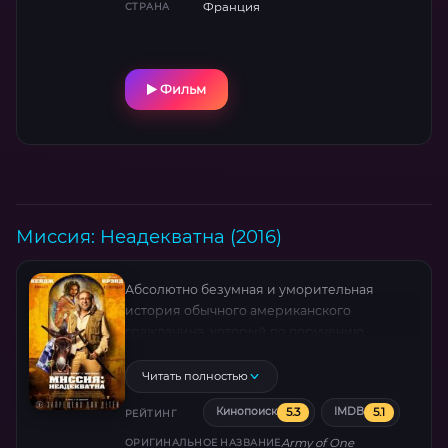
Франция
СТРАНА
Фильм
Миссия: Неадекватна (2016)
Абсолютно безумная и уморительная
история обычного американского
гражданина, который по поручению
Всевышнего решает в одиночку поймать
Усаму бен Ладена. Когда миру нужен герой,
Читать полностью
Гэри спешит на помощь!
5.3
5.1
Кинопоиск
IMDB
РЕЙТИНГ
Army of One
ОРИГИНАЛЬНОЕ НАЗВАНИЕ