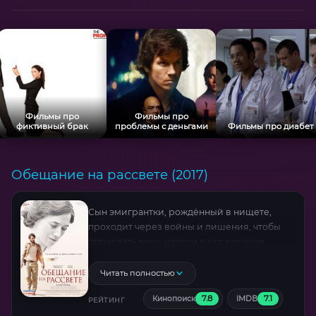
Фильмы про
Фильмы про
фиктивный брак
проблемы с деньгами
Фильмы про диабет
Обещание на рассвете (2017)
Сын эмигрантки, рождённый в нищете,
проходит через войны и лишения, чтобы
оправдать веру матери в его великое
будущее. Благодаря её фанатичной любви
он становится писателем, лётчиком и
Читать полностью
дипломатом, но какой ценой? Экранизация
7.8
7.1
Кинопоиск
IMDB
автобиографического романа Ромена Гари
РЕЙТИНГ
с Шарлоттой Генсбур в роли матери, чья