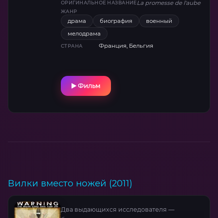
La promesse de l'aube
ОРИГИНАЛЬНОЕ НАЗВАНИЕ
сила воли перевернёт ваше представление
ЖАНР
о жертвенности.
драма
биография
военный
мелодрама
Франция, Бельгия
СТРАНА
Фильм
Вилки вместо ножей (2011)
Два выдающихся исследователя —