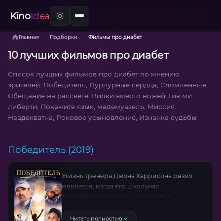
Kino
Idea
›
›
Главная
Подборки
Фильмы про диабет
10 лучших фильмов про диабет
Список лучших фильмов про диабет по мнению
зрителей: Победитель, Пурпурные сердца, Сломленные,
Обещание на рассвете, Вилки вместо ножей, Гив ми
либерти, Покажите язык, мадемуазель, Миссия:
Неадекватна, Роковое усыновление, Изнанка судьбы
Победитель (2019)
Жизнь тренера Джона Харрисона резко
меняется, когда его школьная
баскетбольная команда и мечты о
чемпионате штата неожиданно
накрываются медным тазом. Самый
Читать полностью