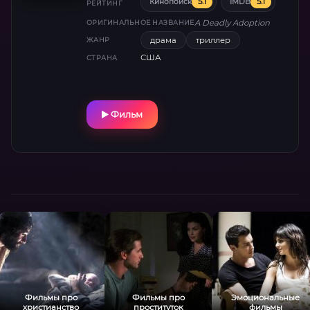
5.1
5.1
Кинопоиск
IMDB
обложке…
РЕЙТИНГ
A Deadly Adoption
ОРИГИНАЛЬНОЕ НАЗВАНИЕ
драма
триллер
ЖАНР
США
СТРАНА
Фильм
Фильмы про
Фильмы про
Эмоциональные
христианство
проституток
фильмы