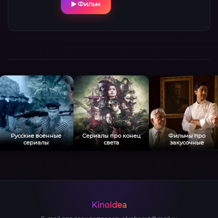
Фильм
Русские военные
Сериалы про конец
Фильмы про
сериалы
света
закусочные
KinoIdea