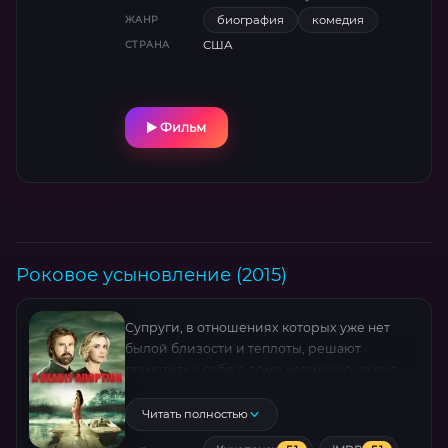
биография
комедия
ЖАНР
США
СТРАНА
Фильм
Роковое усыновление (2015)
Супруги, в отношениях которых уже нет
былой близости и теплоты, решают
приютить у себя в доме невинную на вид
беременную женщину и надеются
усыновить её будущего ребёнка. Однако, не
Читать полностью
всегда о книге можно судить по её