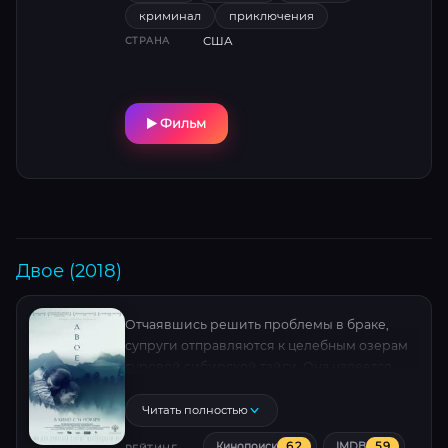
опасных перестрелок и неожиданных
криминал
приключения
поворотов на фоне бескрайних дорог и
США
СТРАНА
захолустных городков. Роберт Де Ниро и
Чарльз Гроден создают непредсказуемый
тандем в этом адреналиновом миксе
экшена, чёрного юмора и неподдельного
Фильм
напряжения.
Двое (2018)
Отчаявшись решить проблемы в браке,
супруги отправляются к целебным озерам
суровой сибирской тайги. Она надеется
обрести материнство, он планирует сказать
о разводе — но разбушевавшаяся стихия
Читать полностью
отрезает путь назад. В диком лесу, среди
6.2
5.9
Кинопоиск
IMDB