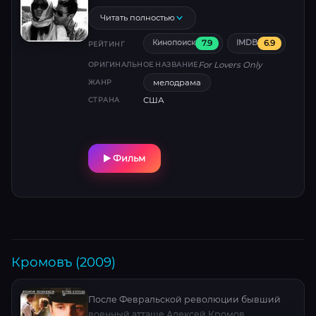
Сюжет ведет любовников по Франции с
серией интимных эпизодов, которые
Читать полностью
постепенно раскрывают все больше
7.9
6.9
Кинопоиск
IMDB
деталей об их непростых судьбах.
РЕЙТИНГ
For Lovers Only
ОРИГИНАЛЬНОЕ НАЗВАНИЕ
мелодрама
ЖАНР
США
СТРАНА
Фильм
Кромовъ (2009)
После Февральской революции бывший
военный атташе Алексей Кромов