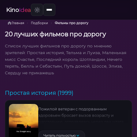
Kino
Idea
›
›
Главная
Подборки
Фильмы про дорогу
20 лучших фильмов про дорогу
Список лучших фильмов про дорогу по мнению
зрителей: Простая история, Тельма и Луиза, Маленькая
мисс Счастье, Последний король Шотландии, Нечего
терять, Белль и Себастьян, Путь домой, Шоссе, Элиза,
Сердцу не прикажешь
Простая история (1999)
Пожилой ветеран с подорванным
здоровьем бросает вызов возрасту и
расстоянию, отправляясь через два штата
на... газонокосилке. Основанная на
реальных событиях история о примирении,
Читать полностью