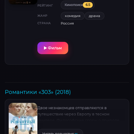
6.5
Кинопоиск
РЕЙТИНГ
комедия
драма
ЖАНР
Россия
СТРАНА
Фильм
Романтики «303» (2018)
Двое незнакомцев отправляются в
путешествие через Европу в тесном
кемпере. Философские споры о природе
человека, неожиданные признания и
пейзажи, меняющиеся за окном, ставят под
Читать полностью