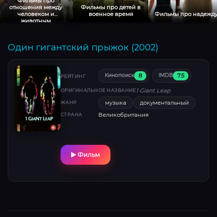
Фильмы про
отношения между
Фильмы про детей в
человеком и
военное время
Фильмы про надежд
животным
Один гигантский прыжок (2002)
8
7.5
Кинопоиск
IMDB
РЕЙТИНГ
1 Giant Leap
ОРИГИНАЛЬНОЕ НАЗВАНИЕ
музыка
документальный
ЖАНР
Великобритания
СТРАНА
Фильм