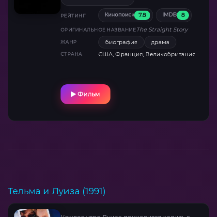
где каждый километр пути становится
7.8
8
Кинопоиск
IMDB
испытанием характера, а встречи с
РЕЙТИНГ
незнакомцами — уроками человечности.
The Straight Story
ОРИГИНАЛЬНОЕ НАЗВАНИЕ
Неожиданно лиричная работа Дэвида
биография
драма
ЖАНР
Линча, снятая в его фирменном
США, Франция, Великобритания
СТРАНА
гипнотическом ритме .
Фильм
Тельма и Луиза (1991)