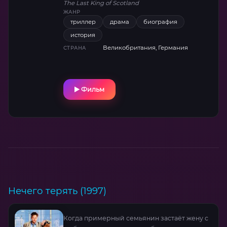
The Last King of Scotland
настоящий кошмар. Постепенно рай
ЖАНР
превращается в ловушку, где дружба с
триллер
драма
биография
диктатором грозит уничтожить не только
история
идеалы, но и саму жизнь. Ослепительная
игра создает жуткую атмосферу
Великобритания, Германия
СТРАНА
нарастающего безумия, а попытка героя
вырваться из золотой клетки держит в
напряжении до финальных титров.
Фильм
Нечего терять (1997)
Когда примерный семьянин застаёт жену с