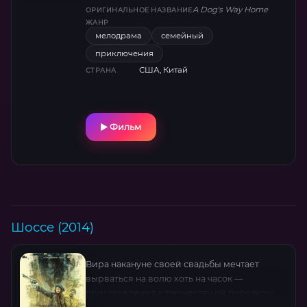
приюта.
A Dog's Way Home
ОРИГИНАЛЬНОЕ НАЗВАНИЕ
ЖАНР
мелодрама
семейный
приключения
США, Китай
СТРАНА
Фильм
Шоссе (2014)
Вира накануне своей свадьбы мечтает
вырваться на волю хоть на часок —
приготовления к торжеству ей порядком