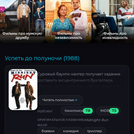
Рецензии с
Фильмы про мужскую
Фильмы про
Фильмы про
дружбу
независимость
инвалидность
Успеть до полуночи (1988)
Суровый баунти-хантер получает задание:
доставить эксцентричного бухгалтера,
сбежавшего с деньгами мафии, через всю
Америку к сроку. Но это лишь начало хаоса!
За парочкой, вынужденной стать
Читать полностью
невольными союзниками, начинается
7.8
7.5
Кинопоиск
IMDB
бешеная охота: преследуют и кровожадные
РЕЙТИНГ
гангстеры, и коррумпированные агенты
Midnight Run
ОРИГИНАЛЬНОЕ НАЗВАНИЕ
ФБР, и другие наемники. Их гонка
ЖАНР
превращается в череду нелепых авантюр,
боевик
комедия
триллер