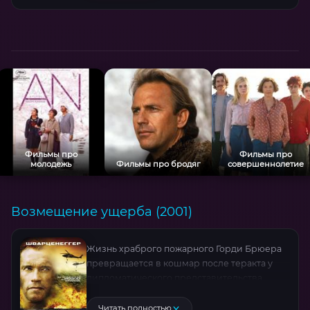
Фильмы про
Фильмы про
молодежь
Фильмы про бродяг
совершеннолетие
Возмещение ущерба (2001)
Жизнь храброго пожарного Горди Брюера
превращается в кошмар после теракта у
дипломатического представительства.
Потеряв семью и разуверившись в законе,
он отправляется в логово колумбийских
Читать полностью