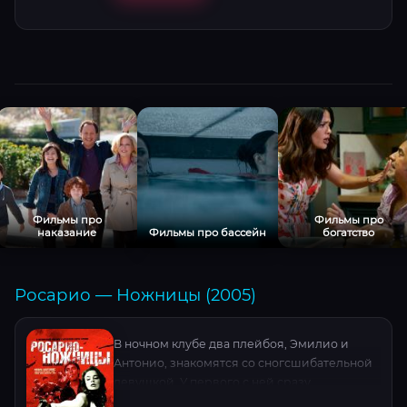
Фильмы про
Фильмы про
наказание
Фильмы про бассейн
богатство
Росарио — Ножницы (2005)
В ночном клубе два плейбоя, Эмилио и
Антонио, знакомятся со сногсшибательной
девушкой. У первого с ней сразу
начинается роман, второй становится ей