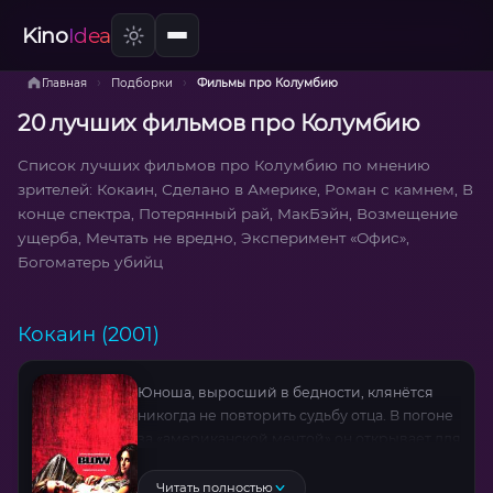
Kino
Idea
›
›
Главная
Подборки
Фильмы про Колумбию
20 лучших фильмов про Колумбию
Список лучших фильмов про Колумбию по мнению
зрителей: Кокаин, Сделано в Америке, Роман с камнем, В
конце спектра, Потерянный рай, МакБэйн, Возмещение
ущерба, Мечтать не вредно, Эксперимент «Офис»,
Богоматерь убийц
Кокаин (2001)
Юноша, выросший в бедности, клянётся
никогда не повторить судьбу отца. В погоне
за «американской мечтой» он открывает для
себя мир лёгких денег через контрабанду
наркотиков. Начиная с мелких поставок
Читать полностью