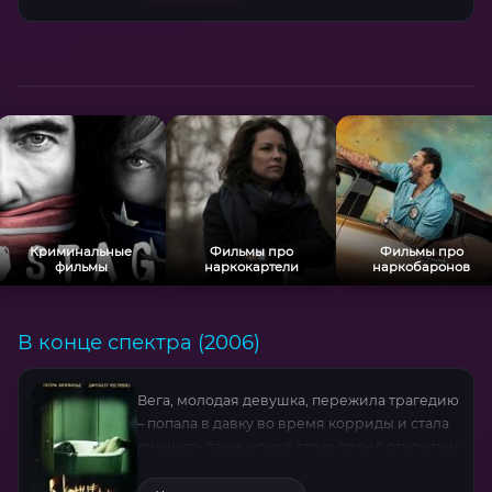
Криминальные
Фильмы про
Фильмы про
фильмы
наркокартели
наркобаронов
В конце спектра (2006)
Вега, молодая девушка, пережила трагедию
– попала в давку во время корриды и стала
ощущать панический страх перед открытым
пространством. Она вынуждена оставить