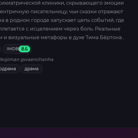
психиатрической клиники, скрывающего эмоции
сцентричную писательницу, чьи сказки отражают
а в родном городе запускает цепь событий, где
плетается с исцелением через боль. Реальные
 и визуальные метафоры в духе Тима Бёртона .
IMDB
8.6
ikojiman gwaenchanha
одрама
драма