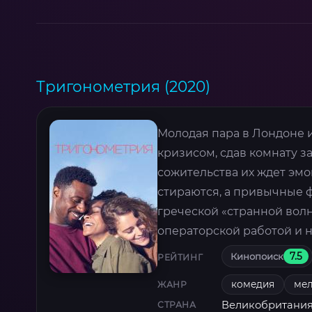
Тригонометрия (2020)
Молодая пара в Лондоне 
кризисом, сдав комнату з
сожительства их ждет эмо
стираются, а привычные 
греческой «странной вол
операторской работой и 
Кинопоиск
7.5
РЕЙТИНГ
комедия
ме
ЖАНР
Великобритани
СТРАНА