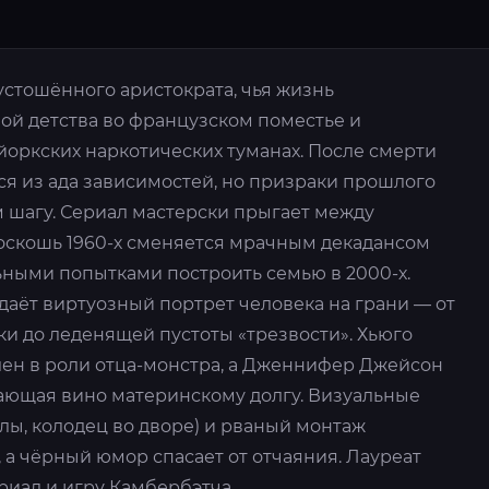
устошённого аристократа, чья жизнь
ой детства во французском поместье и
оркских наркотических туманах. После смерти
ся из ада зависимостей, но призраки прошлого
м шагу. Сериал мастерски прыгает между
роскошь 1960-х сменяется мрачным декадансом
льными попытками построить семью в 2000-х.
даёт виртуозный портрет человека на грани — от
ки до леденящей пустоты «трезвости». Хьюго
ен в роли отца-монстра, а Дженнифер Джейсон
тающая вино материнскому долгу. Визуальные
лы, колодец во дворе) и рваный монтаж
 а чёрный юмор спасает от отчаяния. Лауреат
риал и игру Камбербэтча.