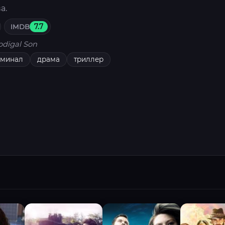
а.
IMDB
7.7
odigal Son
иминал
драма
триллер