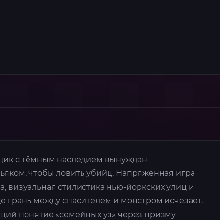
ик с тёмным наследием вынужден
ьяком, чтобы ловить убийц. Напряжённая игра
, визуальная стилистика нью-йоркских улиц и
де грань между спасителем и монстром исчезает.
щий понятие «семейных уз» через призму