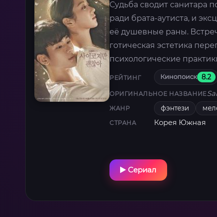
Судьба сводит санитара 
ради брата-аутиста, и эк
её душевные раны. Встреч
готическая эстетика пере
психологические практики
Кинопоиск
8.2
РЕЙТИНГ
Sa
ОРИГИНАЛЬНОЕ НАЗВАНИЕ
фэнтези
мел
ЖАНР
Корея Южная
СТРАНА
Сериал