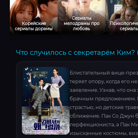
Сериалы
Корейские
мелодрамы про
Психологич
сериалы дорамы
любовь
сериал
Что случилось с секретарём Ким? (
Блистательный вице-през
теряет опору, когда его 
заявление. Узнав, что она
брачным предложением. 
страстью, но детские тра
сближение. Пак Со Джун 
перфекциониста, а Пак М
изысканные костюмы, виз