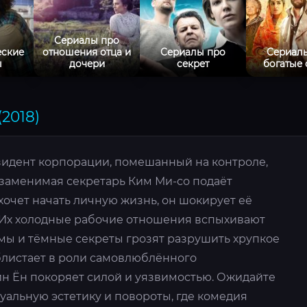
Сериалы про
еские
отношения отца и
Сериалы про
Сериал
ы
дочери
секрет
богатые
2018)
идент корпорации, помешанный на контроле,
незаменимая секретарь Ким Ми-со подаёт
 хочет начать личную жизнь, он шокирует её
Их холодные рабочие отношения вспыхивают
вмы и тёмные секреты грозят разрушить хрупкое
блистает в роли самовлюблённого
ин Ён покоряет силой и уязвимостью. Ожидайте
уальную эстетику и повороты, где комедия