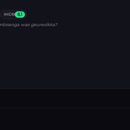
IMDB
8.1
mbiseoga wae geureolkka?