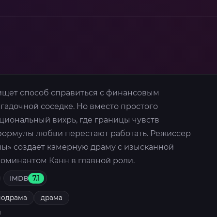
ищет способ справиться с финансовым
агадочной соседке. Но вместо простого
циональный вихрь, где границы чувств
формулы любви перестают работать. Режиссер
ны» создает камерную драму с изысканной
номинантом Канн в главной роли.
IMDB
7.1
лодрама
драма
я