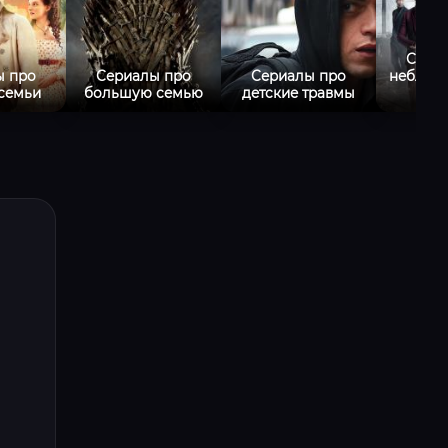
Сери
ы про
Сериалы про
Сериалы про
неблаг
 семьи
большую семью
детские травмы
с