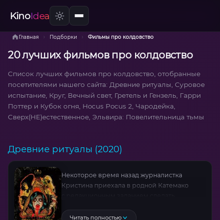
Kino
Idea
›
›
Главная
Подборки
Фильмы про колдовство
20 лучших фильмов про колдовство
Список лучших фильмов про колдовство, отобранные
посетителями нашего сайта: Древние ритуалы, Суровое
испытание, Круг, Вечный свет, Гретель и Гензель, Гарри
Поттер и Кубок огня, Hocus Pocus 2, Чародейка,
Сверх(НЕ)естественное, Эльвира: Повелительница тьмы
Древние ритуалы (2020)
Некоторое время назад журналистка
Кристина приехала в родной Катемако
с редакционным заданием сделать
материал о местных пещерах и почти
исчезнувшей культуре, но теперь она сидит
Читать полностью