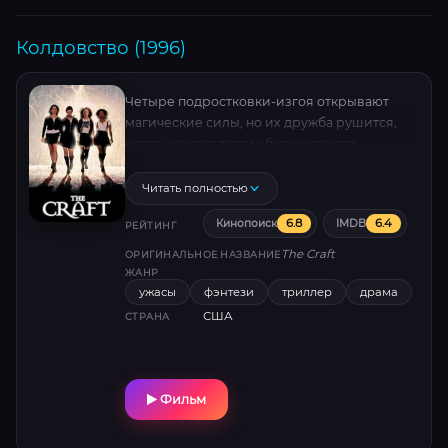
Колдовство (1996)
Четыре подростковки-изгоя открывают
магические силы, но их дружба рушится,
когда жажда власти оборачивается
кошмаром. Культовый триллер 90-х о
тёмной стороне волшебства и цене
Читать полностью
амбиций.
6.8
6.4
Кинопоиск
IMDB
РЕЙТИНГ
The Craft
ОРИГИНАЛЬНОЕ НАЗВАНИЕ
ЖАНР
ужасы
фэнтези
триллер
драма
США
СТРАНА
Фильм