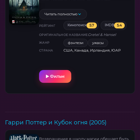
таинственной старухи. Но щедрые
угощения и тёплый кров скрывают
древний ужас: детские кошмары оживают, а
Читать полностью
стены дома хранят секреты каннибальских
5.7
5.4
Кинопоиск
IMDB
пиршеств. Фолк-хоррор от режиссёра
РЕЙТИНГ
«Собирателя душ» с гипнотической
Gretel & Hansel
ОРИГИНАЛЬНОЕ НАЗВАНИЕ
эстетикой и переосмыслением сказки
фэнтези
ужасы
ЖАНР
Гримм.
США, Канада, Ирландия, ЮАР
СТРАНА
Фильм
Гарри Поттер и Кубок огня (2005)
Возвращение в школу магии обещает быть