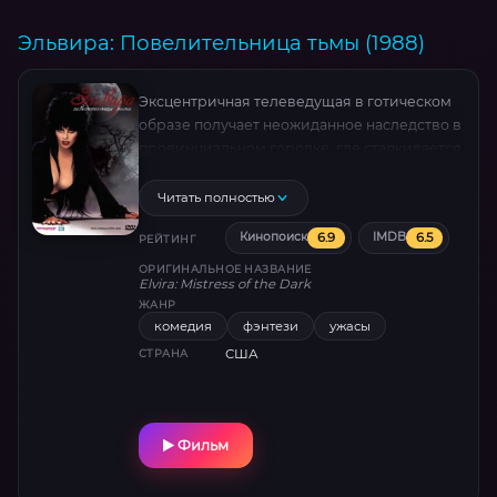
Эльвира: Повелительница тьмы (1988)
Эксцентричная телеведущая в готическом
образе получает неожиданное наследство в
провинциальном городке, где сталкивается
с пуританской моралью и таинственной
книгой, способной изменить её жизнь.
Читать полностью
Сарказм, магия и бунт против ханжества — в
6.9
6.5
Кинопоиск
IMDB
культовой комедии 80-х с Кассандрой
РЕЙТИНГ
Петерсон, чей образ стал символом эпохи .
ОРИГИНАЛЬНОЕ НАЗВАНИЕ
Elvira: Mistress of the Dark
ЖАНР
комедия
фэнтези
ужасы
США
СТРАНА
Фильм