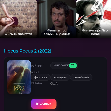
точкой саги.
Фильмы про
Фильмы про Лас-
Фильмы про готов
безумных ученых
Вегас
Hocus Pocus 2 (2022)
7.2
Кинопоиск
РЕЙТИНГ
ЖАНР
фэнтези
комедия
семейный
США
СТРАНА
Фильм