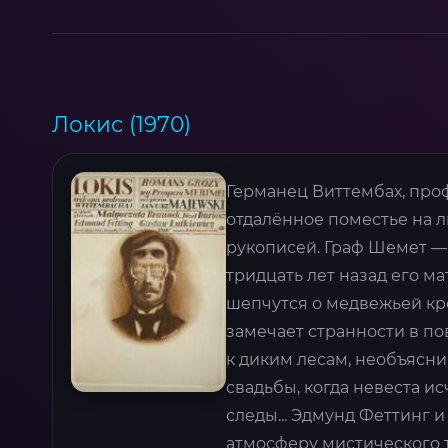
Локис (1970)
Германец Виттембах, про
отдалённое поместье на л
рукописей. Граф Шемет —
тридцать лет назад его ма
шепчутся о медвежьей кр
замечает странности в по
к диким лесам, необъясни
свадьбы, когда невеста ис
следы... Эдмунд Феттинг
атмосферу мистического т