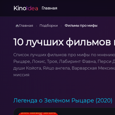
Kino
Idea
Главная
›
›
Главная
Подборки
Фильмы про мифы
10 лучших фильмов
Список лучших фильмов про мифы по мнению 
Рыцаре, Локис, Троя, Лабиринт Фавна, Перси 
души Койота, Яйцо ангела, Варварская Мексик
миссия
Легенда о Зелёном Рыцаре (2020)