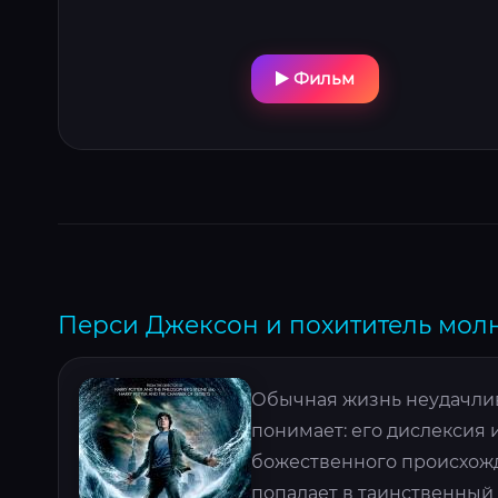
Фильм
Перси Джексон и похититель молн
Обычная жизнь неудачлив
понимает: его дислексия
божественного происхожд
попадает в таинственный 