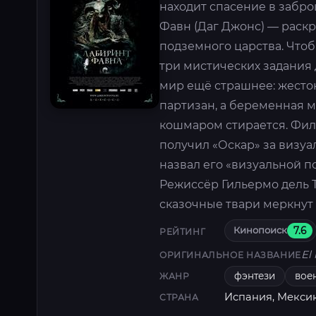
находит спасение в забр
Фавн (Даг Джонс) — раск
подземного царства. Что
три мистических задания 
мир ещё страшнее: жесто
партизан, а беременная м
кошмаром стирается. Фил
получил «Оскар» за визуа
назвал его «визуальной п
Режиссёр Гильермо дель Т
сказочные твари меркнут
Кинопоиск
7.6
РЕЙТИНГ
El
ОРИГИНАЛЬНОЕ НАЗВАНИЕ
фэнтези
вое
ЖАНР
Испания, Мекси
СТРАНА