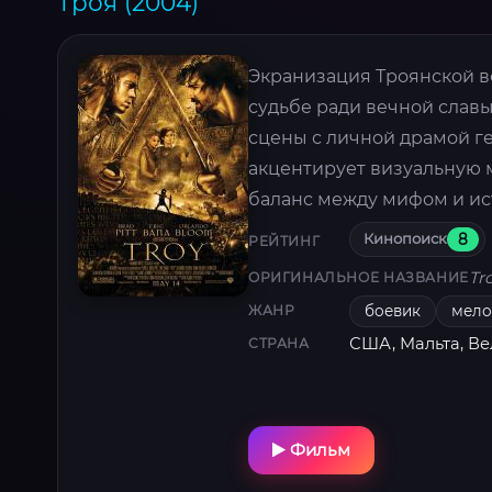
Троя (2004)
Экранизация Троянской во
судьбе ради вечной слав
сцены с личной драмой ге
акцентирует визуальную 
баланс между мифом и ис
Кинопоиск
8
РЕЙТИНГ
Tr
ОРИГИНАЛЬНОЕ НАЗВАНИЕ
боевик
мело
ЖАНР
США, Мальта, В
СТРАНА
Фильм