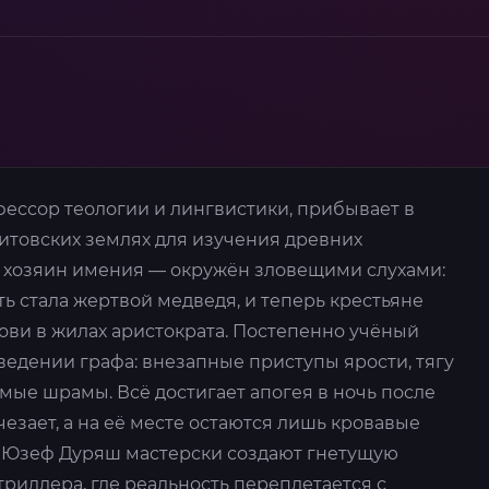
фессор теологии и лингвистики, прибывает в
итовских землях для изучения древних
 хозяин имения — окружён зловещими слухами:
ть стала жертвой медведя, и теперь крестьяне
ови в жилах аристократа. Постепенно учёный
ведении графа: внезапные приступы ярости, тягу
мые шрамы. Всё достигает апогея в ночь после
чезает, а на её месте остаются лишь кровавые
 и Юзеф Дуряш мастерски создают гнетущую
риллера, где реальность переплетается с