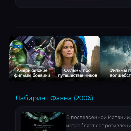
Американские
Фильмы про
Фильмы п
фильмы боевики
путешественников
волшебст
Лабиринт Фавна (2006)
В послевоенной Испании,
истребляет сопротивлени