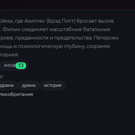
йны, где Ахиллес (Брэд Питт) бросает вызов
ы. Фильм соединяет масштабные батальные
роев, преданности и предательства. Петерсен
мощь и психологическую глубину, сохраняя
торией.
IMDB
7.3
oy
драма
драма
история
еликобритания