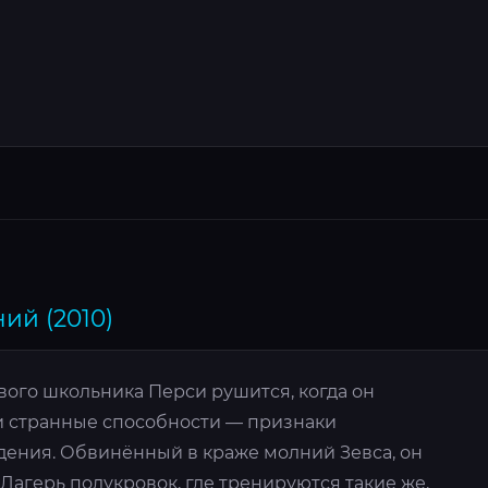
ий (2010)
ого школьника Перси рушится, когда он
 и странные способности — признаки
ения. Обвинённый в краже молний Зевса, он
Лагерь полукровок, где тренируются такие же,