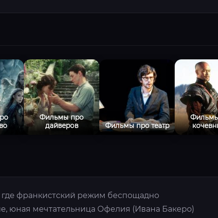
ро
Фильмы про
Фильмы
во
дайверов
Фильмы про театр
кочевн
 где франкистский режим беспощадно
е, юная мечтательница Офелия (Ивана Бакеро)