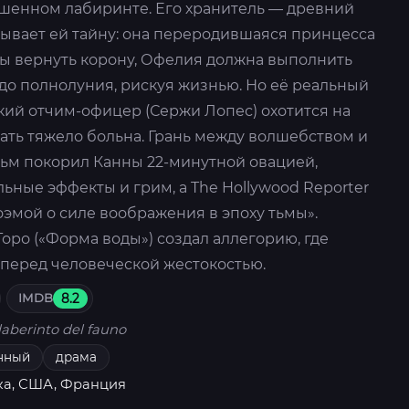
ошенном лабиринте. Его хранитель — древний
рывает ей тайну: она переродившаяся принцесса
бы вернуть корону, Офелия должна выполнить
до полнолуния, рискуя жизнью. Но её реальный
кий отчим-офицер (Сержи Лопес) охотится на
ать тяжело больна. Грань между волшебством и
ьм покорил Канны 22-минутной овацией,
льные эффекты и грим, а The Hollywood Reporter
оэмой о силе воображения в эпоху тьмы».
оро («Форма воды») создал аллегорию, где
 перед человеческой жестокостью.
IMDB
8.2
 laberinto del fauno
нный
драма
ка, США, Франция