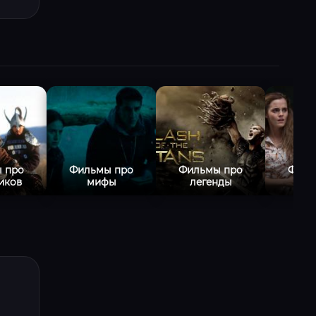
 про
Фильмы про
Фильмы про
Филь
иков
мифы
легенды
п