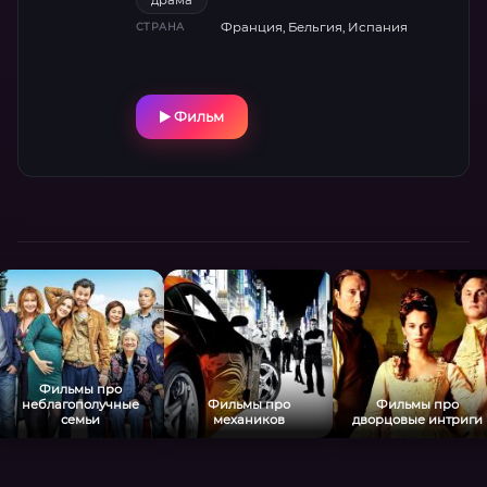
драма
эту просьбу глупым капризом, но всё же
Франция, Бельгия, Испания
СТРАНА
отправляются в путь, не подозревая, что
поиски ценной реликвии станут для них
незабываемым приключением, которое
навсегда изменит их жизнь.
Фильм
Фильмы про
неблагополучные
Фильмы про
Фильмы про
семьи
механиков
дворцовые интриги