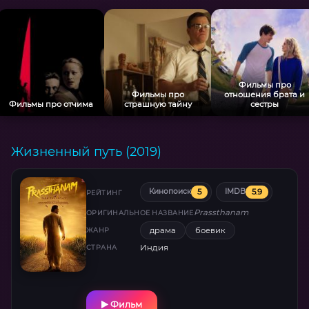
Фильмы про
Фильмы про
отношения брата и
Фильмы про отчима
страшную тайну
сестры
Жизненный путь (2019)
5
5.9
Кинопоиск
IMDB
РЕЙТИНГ
Prassthanam
ОРИГИНАЛЬНОЕ НАЗВАНИЕ
драма
боевик
ЖАНР
Индия
СТРАНА
Фильм