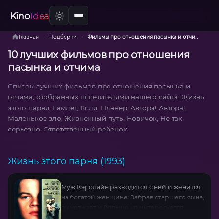
Kino
Idea
›
›
Главная
Подборки
Фильмы про отношения пасынка и отчима
10 лучших фильмов про отношения
пасынка и отчима
Список лучших фильмов про отношения пасынка и
отчима, отобранных посетителями нашего сайта: Жизнь
этого парня, Гамлет, Коля, Планер, Автора! Автора!,
Маленькое зло, Жизненный путь, Новичок, Не так
серьезно, Ответственный ребенок
Жизнь этого парня (1993)
Муж Кэролайн разводится с ней и женится
на богатой женщине. Забрав старшего сына,
он уезжает и больше не интересуется
проблемами бывшей семьи. Безработная