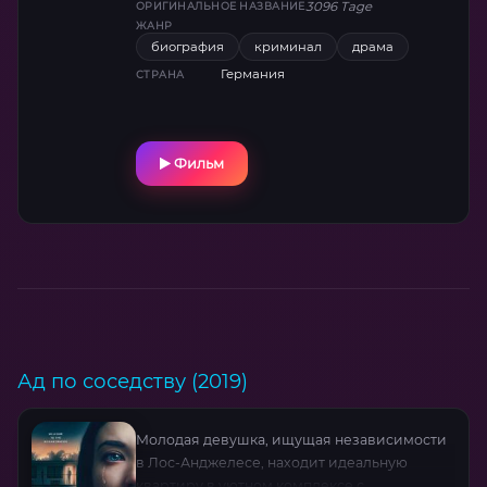
3096 Tage
ОРИГИНАЛЬНОЕ НАЗВАНИЕ
физического истощения.
ЖАНР
биография
криминал
драма
Германия
СТРАНА
Фильм
Ад по соседству (2019)
Молодая девушка, ищущая независимости
в Лос-Анджелесе, находит идеальную
квартиру в уютном комплексе с