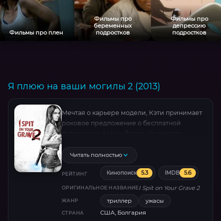
Фильмы про
Фильмы про
беременных
депрессию
Фильмы про плен
подростков
подростков
Я плюю на ваши могилы 2 (2013)
Мечтая о карьере модели, Кэти принимает
роковое предложение о бесплатной
фотосессии в Нью-Йорке. Но вместо
глянцевых снимков её ждет ад: похищение,
бесчеловечное насилие и транспортировка
Читать полностью
в подземелья Софии. Чудом вырвавшись из
5.3
5.6
Кинопоиск
IMDB
могилы заживо, героиня (Джемма
РЕЙТИНГ
Даллендер) погружается в мрак катакомб,
I Spit on Your Grave 2
ОРИГИНАЛЬНОЕ НАЗВАНИЕ
где рождается её новая сущность. Фильм
триллер
ужасы
ЖАНР
Стивена Монро шокирует
США, Болгария
СТРАНА
кинематографичной жестокостью,