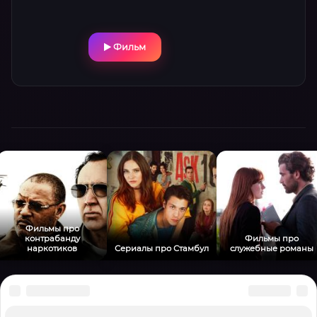
трансформируя боль в изощренную месть.
Ключевые роли исполняют Явор Бахаров и
Джо Эбсолом, создающие атмосферу
Фильм
безысходности. Визитная карточка ленты —
сюрреалистичная сцена побега из гроба,
ставшая культовой среди фанатов жанра.
Фильмы про
контрабанду
Фильмы про
наркотиков
Сериалы про Стамбул
служебные романы