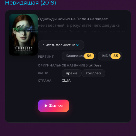
Невидящая (2019)
Однажды ночью на Эллен нападает
неизвестный, в результате чего девушка
теряет зрение. Эллен не сдается и пытается
адаптироваться к новому образу жизни, но
недоброжелатель все еще где-то рядом, и
Читать полностью
он намерен закончить начатое.
5.6
5.5
Кинопоиск
IMDB
РЕЙТИНГ
Sightless
ОРИГИНАЛЬНОЕ НАЗВАНИЕ
драма
триллер
ЖАНР
США
СТРАНА
Фильм