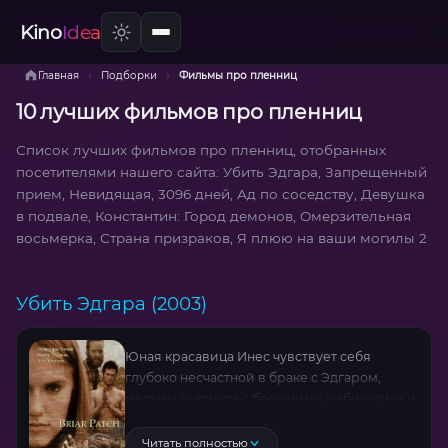
Kino
Idea
›
›
Главная
Подборки
Фильмы про пленниц
10 лучших фильмов про пленниц
Список лучших фильмов про пленниц, отобранных
посетителями нашего сайта: Убить Эдгара, Запрещенный
прием, Невидящая, 3096 дней, Ад по соседству, Девушка
в подвале, Константин: Город демонов, Омерзительная
восьмерка, Страна призраков, Я плюю на ваши могилы 2
Убить Эдгара (2003)
Юная красавица Инес чувствует себя
глубоко несчастной в браке с Эдгаром,
мелким жуликом с большими амбициями и
полным отсутствием мозгов. Целые дни
напролет ей приходится выслушивать
Читать полностью