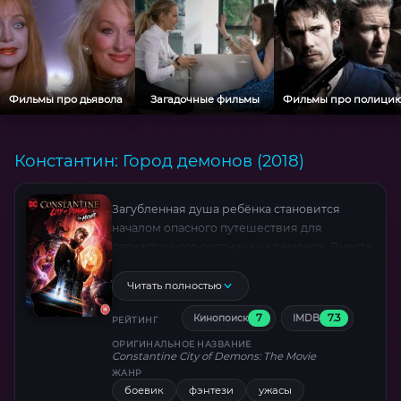
Фильмы про дьявола
Загадочные фильмы
Фильмы про полици
Константин: Город демонов (2018)
Загубленная душа ребёнка становится
началом опасного путешествия для
саркастичного охотника на демонов. Вместе
с отчаявшимся отцом он столкнётся с
кошмарными сущностями из
Читать полностью
потустороннего мира, где каждая жертва
7
7.3
Кинопоиск
IMDB
воскрешает призраки прошлого. Голос
РЕЙТИНГ
Мэтта Райана придаёт харизму герою, а
ОРИГИНАЛЬНОЕ НАЗВАНИЕ
Constantine City of Demons: The Movie
мрачная анимация в стиле R-рейтинга
ЖАНР
шокирует сценами адских пыток и
боевик
фэнтези
ужасы
визуально переосмысливает мифологию