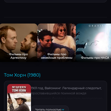
Фильмы про
Фильмы про
Аргентину
семейные проблемы
Фильмы про НАСА
Том Хорн (1980)
1901 год, Вайоминг. Легендарный следопыт,
прославившийся поимкой вождя
Джеронимо, берётся очистить территорию
от бандитов. Его смертоносная
эффективность пугает тех, кто его нанял.
Читать полностью