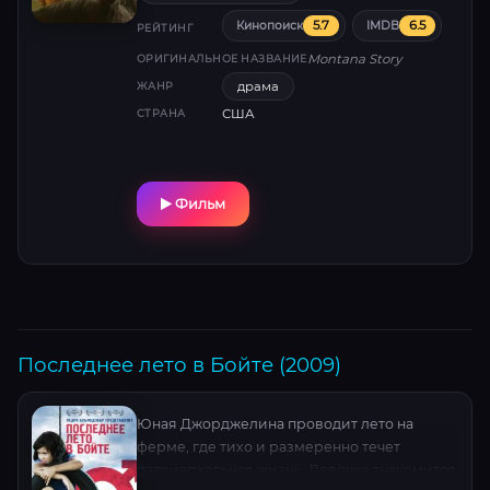
5.7
6.5
Кинопоиск
IMDB
РЕЙТИНГ
Montana Story
ОРИГИНАЛЬНОЕ НАЗВАНИЕ
драма
ЖАНР
США
СТРАНА
Фильм
Последнее лето в Бойте (2009)
Юная Джорджелина проводит лето на
ферме, где тихо и размеренно течет
патриархальная жизнь. Девочка знакомится