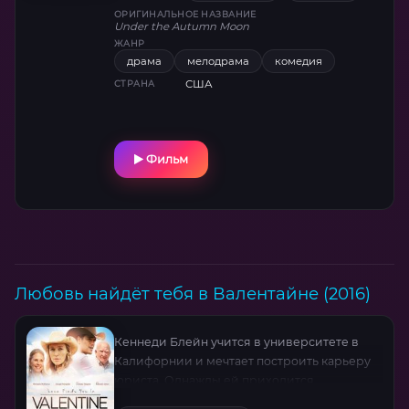
ОРИГИНАЛЬНОЕ НАЗВАНИЕ
Under the Autumn Moon
ЖАНР
драма
мелодрама
комедия
США
СТРАНА
Фильм
Любовь найдёт тебя в Валентайне (2016)
Кеннеди Блейн учится в университете в
Калифорнии и мечтает построить карьеру
юриста. Однажды ей приходится
отправиться в маленький городок,