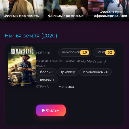
Фильмы про
Фильмы про память
Фильмы про письма
афроамериканцев
Ничья земля (2020)
5.8
5.2
Кинопоиск
IMDB
РЕЙТИНГ
No Man's Land
ОРИГИНАЛЬНОЕ НАЗВАНИЕ
ЖАНР
боевик
триллер
приключения
вестерн
Мексика
СТРАНА
Фильм