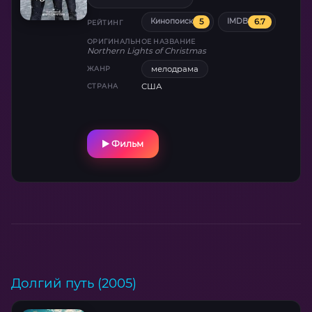
является нелюдимый красавчик Алек Винн.
5
6.7
Кинопоиск
IMDB
РЕЙТИНГ
ОРИГИНАЛЬНОЕ НАЗВАНИЕ
Northern Lights of Christmas
мелодрама
ЖАНР
США
СТРАНА
Фильм
Долгий путь (2005)