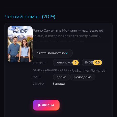
Америки.
Летний роман (2019)
Ранчо Саманты в Монтане — наследие её
семьи, и когда появляется застройщик,
желающий его купить, Сэм не
заинтересована в этом. Но, пока он пытается
завоевать её доверие и ранчо, Сэм
Читать полностью
осознаёт, что он может завоевать и её
5
6.8
Кинопоиск
IMDB
сердце.
РЕЙТИНГ
A Summer Romance
ОРИГИНАЛЬНОЕ НАЗВАНИЕ
драма
мелодрама
ЖАНР
Канада
СТРАНА
Фильм