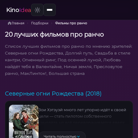
Kino
Idea
›
›
Главная
Подборки
Фильмы про ранчо
20 лучших фильмов про ранчо
Список лучших фильмов про ранчо по мнению зрителей:
Северные огни Рождества, Долгий путь, Свадьба в стиле
кантри, Огненный ринг, Под осенней луной, Любовь
найдёт тебя в Валентайне, Ничья земля, Пресловутое
ранчо, МакЛинток!, Большая страна
Северные огни Рождества (2018)
Зои Хэтэуэй много лет упорно идёт к своей
цели — стать пилотом собственного
самолёта, но всё переворачивается вверх
дном, когда неожиданно она получает в
наследство ранчо, смотрителем которого
Читать полностью