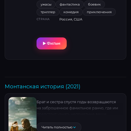
краях. Разве что бойкая индианка Эбби
ужасы
фантастика
боевик
способна оказать динозавровой угрозе
триллер
комедия
приключения
достойный отпор.
Россия, США
СТРАНА
Фильм
Монтанская история (2021)
Брат и сестра спустя годы возвращаются
на заброшенное фамильное ранчо, где им
предстоит узнать неприятные вещи
о собственной семье.
Читать полностью