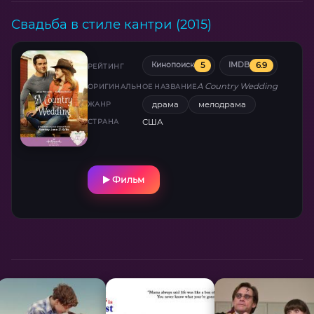
Свадьба в стиле кантри (2015)
5
6.9
Кинопоиск
IMDB
РЕЙТИНГ
A Country Wedding
ОРИГИНАЛЬНОЕ НАЗВАНИЕ
драма
мелодрама
ЖАНР
США
СТРАНА
Фильм