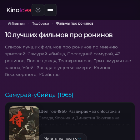
Kino
Idea
›
›
Главная
Подборки
Фильмы про ронинов
10 лучших фильмов про ронинов
Список лучших фильмов про ронинов по мнению
зрителей: Самурай-убийца, Последний самурай, 47
ронинов, После дождя, Телохранитель, Три самурая вне
закона, Убей!, Засада в ущелье смерти, Клинок
Бессмертного, Убийство
Самурай-убийца (1965)
Шел год-1860. Раздираемая с Востока и
Запада, Япония и Династия Токугава на
грани краха. Лорд Ли Наосуке, по прозвищу
«Красный Дьявол», поставил на трон
марионетку, чтобы стать Сегуном. В его
Читать полностью