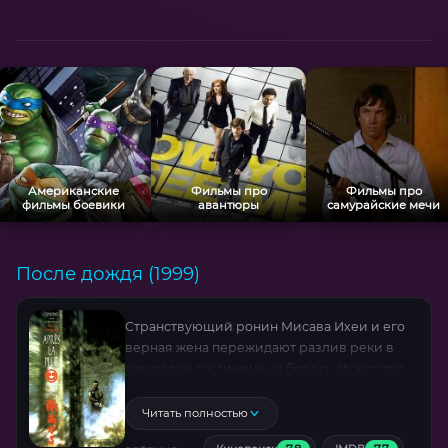
кровавые бои в тумане, гигантские кирины
и драконы, готические замки — но финал
остаётся верен легенде о жертвенной
верности.
Американские
Фильмы про
Фильмы про
фильмы боевики
авантюры
самурайские мечи
После дождя (1999)
Странствующий ронин Мисава Ихеи и его
верная жена пережидают разлив реки в
захудалой гостинице на берегу. Искусство
Ихеи во владении мечом достойно
удивления, но еще удивительнее его
Читать полностью
доброта и сострадание к людям. Ни