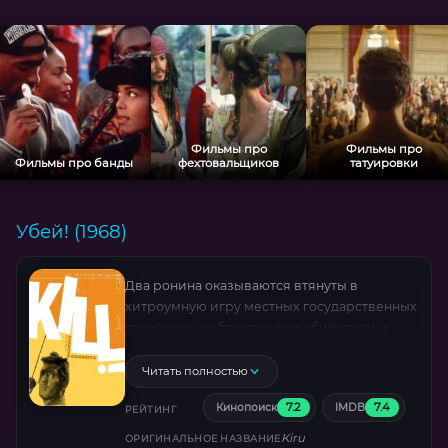
Фильмы про
Фильмы про
Фильмы про банды
фехтовальщиков
татуировки
Убей! (1968)
Два ронина оказываются втянуты в
хитроумную игру местных государственных
служащих, не брезгующих убийством и
предательством.
Читать полностью
7.2
7.4
Кинопоиск
IMDB
РЕЙТИНГ
Kiru
ОРИГИНАЛЬНОЕ НАЗВАНИЕ