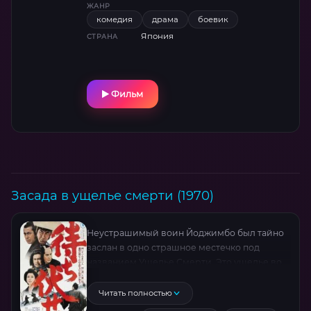
ЖАНР
комедия
драма
боевик
Япония
СТРАНА
Фильм
Засада в ущелье смерти (1970)
Неустрашимый воин Йоджимбо был тайно
заслан в одно страшное местечко под
названием Ущелье Смерти. Это ущелье во
время самурайских войн было самой
главной артерией, по которой
Читать полностью
доставлялись оружие, боеприпасы и живая