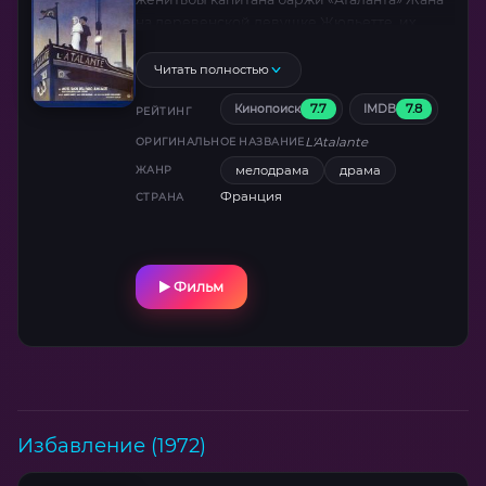
на деревенской девушке Жюльетте, их
свадебного путешествия по каналам
Франции к Парижу в сопровождении юнги-
Читать полностью
несмышленыша и несуразного «морского
7.7
7.8
Кинопоиск
IMDB
волка» папаши Жюля…
РЕЙТИНГ
L'Atalante
ОРИГИНАЛЬНОЕ НАЗВАНИЕ
мелодрама
драма
ЖАНР
Франция
СТРАНА
Фильм
Избавление (1972)