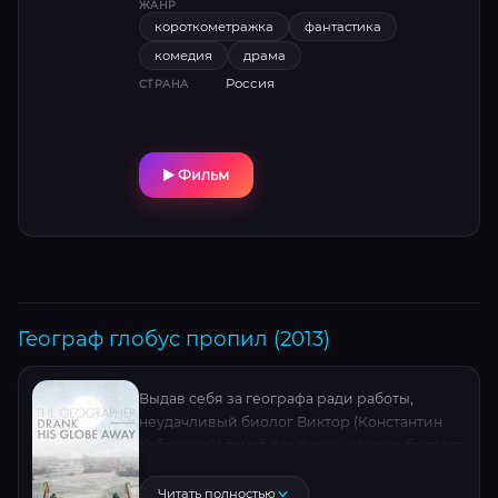
ЖАНР
короткометражка
фантастика
комедия
драма
Россия
СТРАНА
Фильм
Географ глобус пропил (2013)
Выдав себя за географа ради работы,
неудачливый биолог Виктор (Константин
Хабенский) тонет в рутине: ученики бунтуют,
жена (Елена Лядова) отдаляется, а друг
(Александр Робак) предает. Единственное
Читать полностью