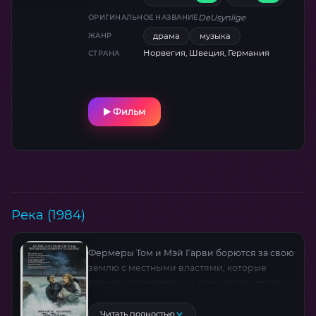
устраивается работать органистом в
DeUsynlige
ОРИГИНАЛЬНОЕ НАЗВАНИЕ
церкви. Но спрятаться от своего прошлого,
драма
музыка
ЖАНР
оказывается, не так легко…
Норвегия, Швеция, Германия
СТРАНА
Фильм
Река (1984)
Фермеры Том и Мэй Гарви борются за свою
землю с местными властями, которые
планируют затопить ее для строительства
гидроэлектростанции.
Читать полностью