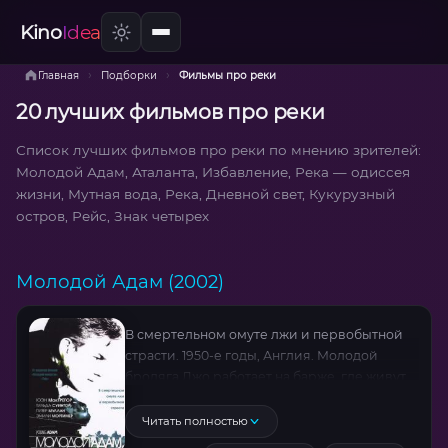
Kino
Idea
›
›
Главная
Подборки
Фильмы про реки
20 лучших фильмов про реки
Список лучших фильмов про реки по мнению зрителей:
Молодой Адам, Аталанта, Избавление, Река — одиссея
жизни, Мутная вода, Река, Дневной свет, Кукурузный
остров, Рейс, Знак четырех
Молодой Адам (2002)
В смертельном омуте лжи и первобытной
страсти. 1950-е годы, Англия. Молодой
бродяга Джо работает на барже, где живут
Лэйс, его жена Элла и их сын. Когда-то Джо
был писателем, но теперь он курсирует
Читать полностью
между Глазго и Эдинбургом, перевозя