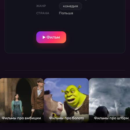
власть «культработник» берётся за дело.
комедия
ЖАНР
Усилиями нового члена экипажа судно
Польша
СТРАНА
«Нептун» превращается в некую модель
социалистического общества тех лет:
собрания, голосования, избрание «совета
рейса», интриги, стукачество, подхалимаж,
Фильм
попытки повлиять на плывущего на судне
прокурора-пенсионера, «худсоветы» по
любому поводу, демагогия и
пустопорожняя болтовня, идеологическая
промывка мозгов пассажиров...
Фильмы про амбиции
Фильмы про болото
Фильмы про шторм