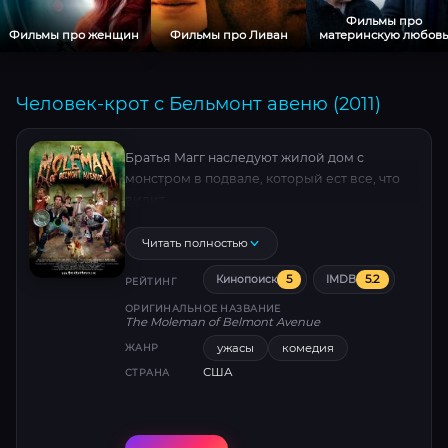
Фильмы про
Фильмы про женщин
Фильмы про Ливан
материнскую любовь
Человек-крот с Бельмонт авеню (2011)
Братья Магг наследуют жилой дом с
монстром в подвале, который ест все, что
видит.
Читать полностью
5
5.2
Кинопоиск
IMDB
РЕЙТИНГ
ОРИГИНАЛЬНОЕ НАЗВАНИЕ
The Moleman of Belmont Avenue
ужасы
комедия
ЖАНР
США
СТРАНА