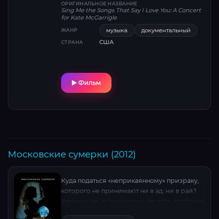
ОРИГИНАЛЬНОЕ НАЗВАНИЕ
Sing Me the Songs That Say I Love You: A Concert
for Kate McGarrigle
музыка
документальный
ЖАНР
США
СТРАНА
Фильм
Московские сумерки (2012)
Куда податься «неприкаянному» призраку,
которого не принимают ни в ад, ни в рай?
Конечно же, в лоно семьи. Но есть проблема
— контакт с любимой женой невозможен.