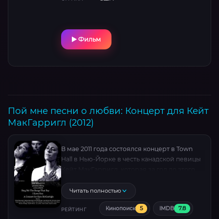
Сэндлер и Дон Чидл создают дуэт, где юмор
граничит с отчаянием, а надежда — с
бесконечной болью. Режиссёр Майк
Биндер исследует мужскую психологию без
Фильм
штампов, показывая: даже в самой глубокой
тьме можно найти руку помощи.
Пой мне песни о любви: Концерт для Кейт
МакГарригл (2012)
В мае 2011 года состоялся концерт в Town
Hall в Нью-Йорке в честь канадской певицы
Кейт МакГарригл, которая за год до этого
умерла от рака в возрасте 63 лет.
Читать полностью
5
7.8
Кинопоиск
IMDB
РЕЙТИНГ