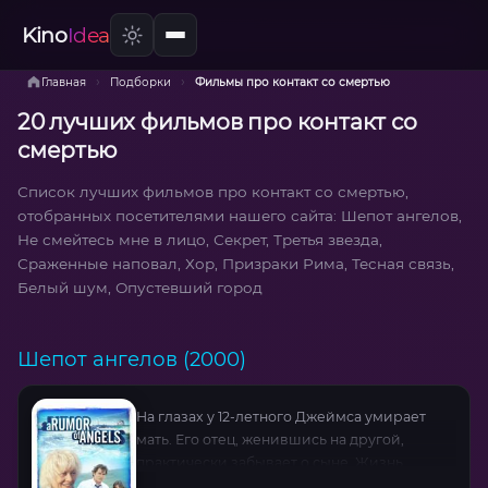
Kino
Idea
›
›
Главная
Подборки
Фильмы про контакт со смертью
20 лучших фильмов про контакт со
смертью
Список лучших фильмов про контакт со смертью,
отобранных посетителями нашего сайта: Шепот ангелов,
Не смейтесь мне в лицо, Секрет, Третья звезда,
Сраженные наповал, Хор, Призраки Рима, Тесная связь,
Белый шум, Опустевший город
Шепот ангелов (2000)
На глазах у 12-летного Джеймса умирает
мать. Его отец, женившись на другой,
практически забывает о сыне. Жизнь
одинокого, убитого горем мальчика