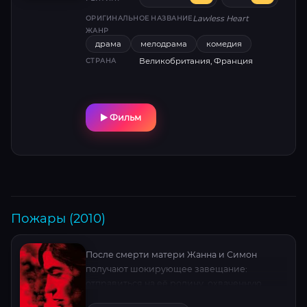
влюбляется в продавщицу из модного
Lawless Heart
ОРИГИНАЛЬНОЕ НАЗВАНИЕ
бутика, а Ник даже готов изменить своим
ЖАНР
гомосексуальным наклонностям...
драма
мелодрама
комедия
Великобритания, Франция
СТРАНА
Фильм
Пожары (2010)
После смерти матери Жанна и Симон
получают шокирующее завещание:
отправиться на её родину, охваченную
религиозным конфликтом, чтобы разыскать