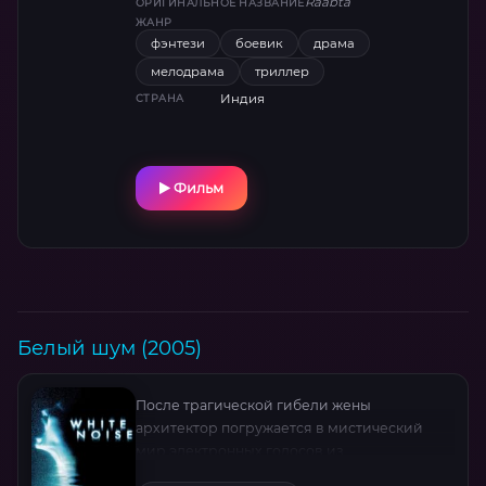
Raabta
ОРИГИНАЛЬНОЕ НАЗВАНИЕ
ЖАНР
фэнтези
боевик
драма
мелодрама
триллер
Индия
СТРАНА
Фильм
Белый шум (2005)
После трагической гибели жены
архитектор погружается в мистический
мир электронных голосов из
потустороннего мира. Одержимость