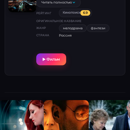
Но однажды призрак знакомится с себе
Читать полностью
подобными, и это приводит к совершенно
6.9
Кинопоиск
неожиданным последствиям
РЕЙТИНГ
ОРИГИНАЛЬНОЕ НАЗВАНИЕ
мелодрама
фэнтези
ЖАНР
Россия
СТРАНА
Фильм