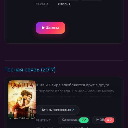
XVI веке, чтобы он создал фреску, которая
Италия
СТРАНА
сделает замок архитектурным памятником,
охраняемым государством.
Фильм
Тесная связь (2017)
Шив и Сайра влюбляются друг в друга
с первого взгляда. Но неожиданно между
ними возникает третий. Он утверждает,
что любил Сайру ещё в прошлой жизни,
и она должна принадлежать именно ему.
Читать полностью
7.2
4.7
Кинопоиск
IMDB
РЕЙТИНГ