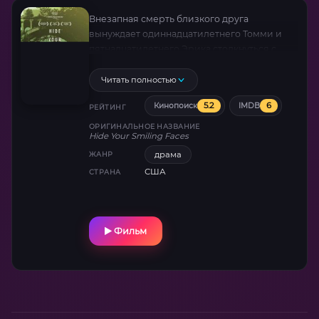
Внезапная смерть близкого друга
вынуждает одиннадцатилетнего Томми и
пятнадцатилетнего Эрика столкнуться с
резким изменением их взаимоотношений,
тайной природы и осознанием их
Читать полностью
собственной смертности.
5.2
6
Кинопоиск
IMDB
РЕЙТИНГ
ОРИГИНАЛЬНОЕ НАЗВАНИЕ
Hide Your Smiling Faces
драма
ЖАНР
США
СТРАНА
Фильм