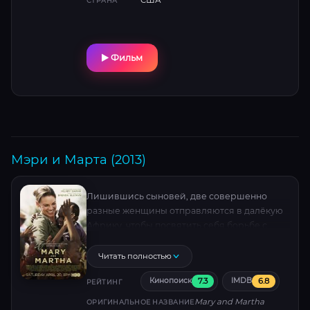
США
СТРАНА
Джадд и Тим Рот блестяще передают
нарастающий ужас и мучительную гонку
против неумолимой судьбы. 388 символов
Фильм
Мэри и Марта (2013)
Лишившись сыновей, две совершенно
разные женщины отправляются в далёкую
Африку, чтобы посвятить себя борьбе с
ужасной болезнью, исковеркавшей их
судьбы…
Читать полностью
7.3
6.8
Кинопоиск
IMDB
РЕЙТИНГ
Mary and Martha
ОРИГИНАЛЬНОЕ НАЗВАНИЕ