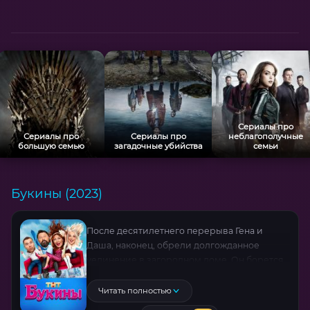
Сериалы про
Сериалы про
Сериалы про
неблагополучные
большую семью
загадочные убийства
семьи
Букины (2023)
После десятилетнего перерыва Гена и
Даша, наконец, обрели долгожданное
уединение в загородном доме. Он борется
с банком за отсрочку кредита под залог
жилья, она увлечена картами Таро —
Читать полностью
кажется, жизнь наладилась. Но всё рушится,