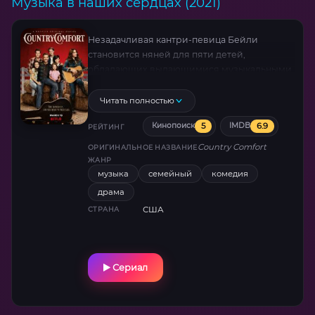
Музыка в наших сердцах (2021)
Незадачливая кантри-певица Бейли
становится няней для пяти детей,
обладающих выдающимися музыкальными
талантами.
Читать полностью
5
6.9
Кинопоиск
IMDB
РЕЙТИНГ
Country Comfort
ОРИГИНАЛЬНОЕ НАЗВАНИЕ
ЖАНР
музыка
семейный
комедия
драма
США
СТРАНА
Сериал