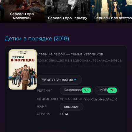
Сериалы про
молодежь
Сериалы про карьеру
Сериалы про детство
Детки в порядке (2018)
Главные герои — семья католиков,
прозябающая на задворках Лос-Анджелеса.
Майк и Пегги растят восьмерых сорванцов.
Все идет наперекосяк, когда в семью
возвращается старший сын Лоуренс.
Читать полностью
Он заявляет, что бросает духовную
7.3
7.8
Кинопоиск
IMDB
семинарию и собирается «спасать мир».
РЕЙТИНГ
The Kids Are Alright
ОРИГИНАЛЬНОЕ НАЗВАНИЕ
комедия
ЖАНР
США
СТРАНА