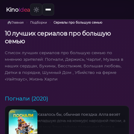
Kino
Idea
›
›
Главная
Подборки
Сериалы про большую семью
10 лучших сериалов про большую
семью
Список лучших сериалов про большую семью по
мнению зрителей: Погнали, Держись, Чарли!, Музыка в
наших сердцах, Букины, Бесстыжие, Большая любовь,
Детки в порядке, Шумный Дом , Убийство на ферме
«Уайтхаус», Жизнь Харли
Погнали (2020)
Казалось бы, обычная поездка: Алла везёт
младшую дочь на конкурс народной песни, а
её муж Эдик тайком подменяет брата в
опасной миссии. Но когда вся семья —