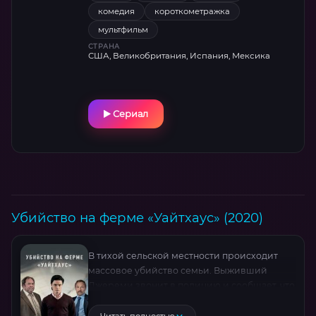
комедия
короткометражка
мультфильм
СТРАНА
США, Великобритания, Испания, Мексика
Сериал
Убийство на ферме «Уайтхаус» (2020)
В тихой сельской местности происходит
массовое убийство семьи. Выживший
Джереми звонит в полицию и сообщает, что
его сестра сошла с ума. Следователи же
после приезда на место начинают