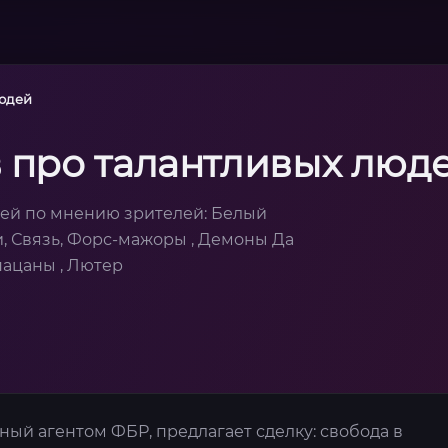
людей
 про талантливых люд
дей по мнению зрителей: Белый
и, Связь, Форс-мажоры , Демоны Да
пацаны , Лютер
ый агентом ФБР, предлагает сделку: свобода в