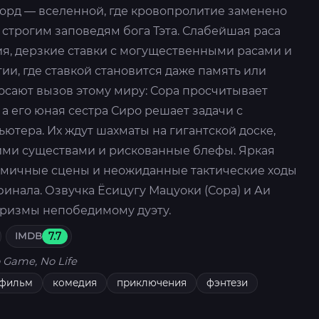
орд — вселенной, где кровопролитие заменено
строгим заповедям бога Тэта. Слабейшая раса
я, дерзкие ставки с могущественными расами и
и, где ставкой становится даже память или
осают вызов этому миру: Сора просчитывает
а его юная сестра Сиро решает задачи с
ютера. Их ждут шахматы на гигантской доске,
ими существами и рискованные блефы. Яркая
намичные сцены и неожиданные тактические ходы
инала. Озвучка Ёсицугу Мацуоки (Сора) и Аи
аризмы непобедимому дуэту.
IMDB
7.7
 Game, No Life
тфильм
комедия
приключения
фэнтези