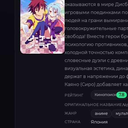
оказываются в мире Дисб
игровыми поединками по 
людей на грани вымирани
головокружительные парти
свобода! Вместе герои бр
психологию противников, 
холодной точностью компь
словесные дуэли с древн
визуальная эстетика, ди
держат в напряжении до ф
Каяно (Сиро) добавляет х
Кинопоиск
7.8
РЕЙТИНГ
No
ОРИГИНАЛЬНОЕ НАЗВАНИЕ
аниме
муль
ЖАНР
Япония
СТРАНА