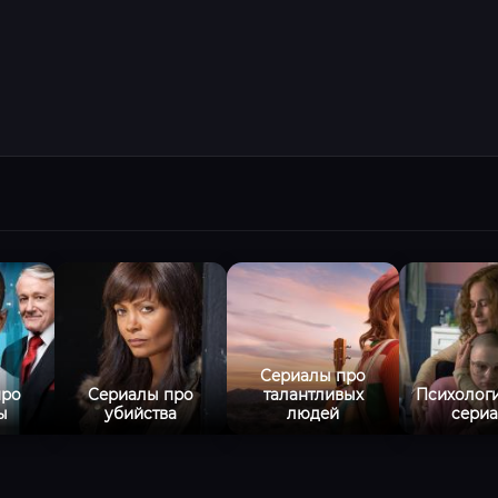
Сериалы про
про
Сериалы про
талантливых
Психолог
ы
убийства
людей
сери