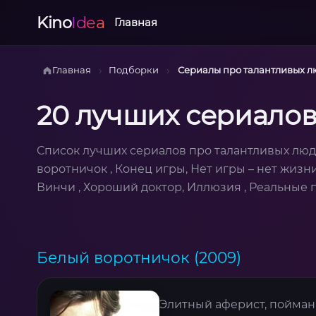
Kino
Idea
Главная
›
›
Главная
Подборки
Сериалы про талантливых 
20 лучших сериалов
Список лучших сериалов про талантливых лю
воротничок , Конец игры, Нет игры – нет жизн
Винчи , Хороший доктор, Иллюзия , Реальные 
Белый воротничок (2009)
Элитный аферист, пойманн