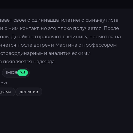
вает своего одиннадцатилетнего сына-аутиста
 с ним контакт, но это плохо получается. После
олы Джейка отправляют в клинику, несмотря на
еняется после встречи Мартина с профессором
кстраординарными аналитическими
а появляется надежда.
IMDB
7.3
uch
драма
детектив