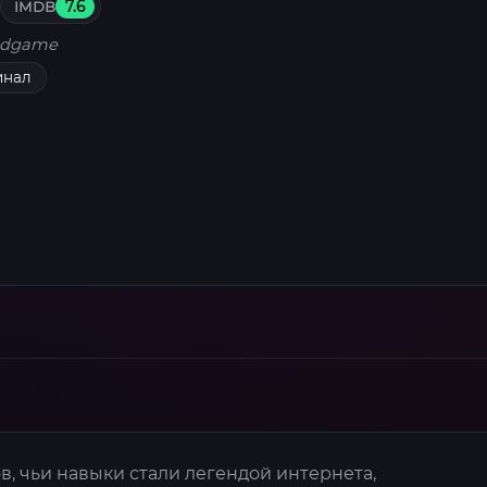
IMDB
7.6
dgame
инал
, чьи навыки стали легендой интернета,