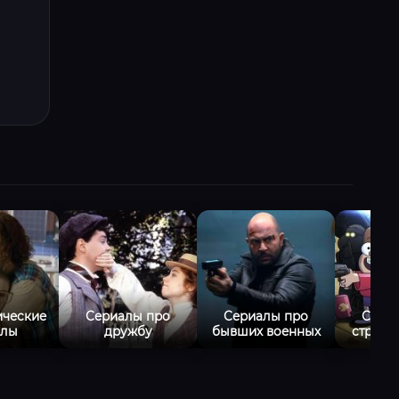
ические
Сериалы про
Сериалы про
Сери
алы
дружбу
бывших военных
странн