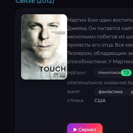
Связь (2012)
Мартин Бом один воспиты
Джейка. Он пытается найти
нескольких побегов из шк
протесты его отца. Все м
Теллером, обладающим э
способностями. У Мартин
Кинопоиск
7.3
РЕЙТИНГ
To
ОРИГИНАЛЬНОЕ НАЗВАНИЕ
фантастика
ЖАНР
США
СТРАНА
Сериал