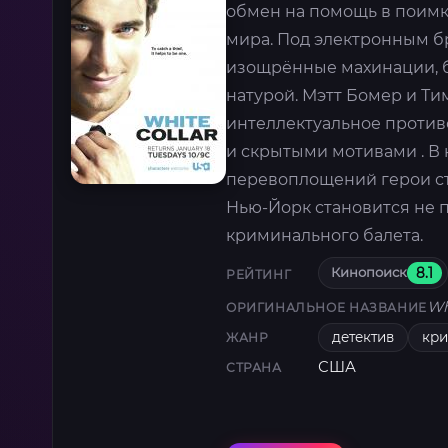
обмен на помощь в поимк
мира. Под электронным б
изощрённые махинации, б
натурой. Мэтт Бомер и Т
интеллектуальное против
и скрытыми мотивами . В 
перевоплощений герои ст
Нью-Йорк становится не 
криминального балета.
Кинопоиск
8.1
РЕЙТИНГ
Wh
ОРИГИНАЛЬНОЕ НАЗВАНИЕ
детектив
кр
ЖАНР
США
СТРАНА