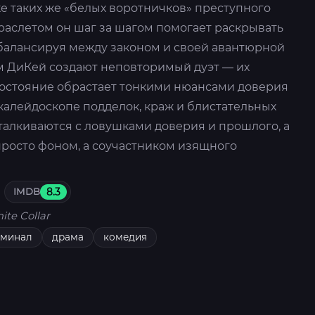
е таких же «белых воротничков» преступного
раслетом он шаг за шагом помогает раскрывать
алансируя между законом и своей авантюрной
им ДиКей создают неповторимый дуэт — их
остояние обрастает тонкими нюансами доверия
калейдоскопе подделок, краж и блистательных
алкиваются с ловушками доверия и прошлого, а
просто фоном, а соучастником изящного
IMDB
8.3
ite Collar
иминал
драма
комедия