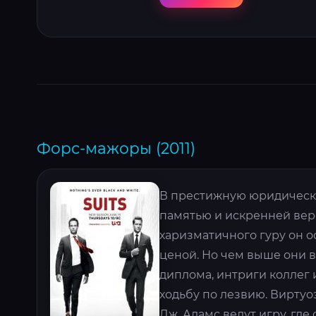
Форс-мажоры (2011)
В престижную юридическ
памятью и искренней вер
харизматичного гуру он о
ценой. Но чем выше они в
диплома, интриги коллег
ходьбу по лезвию. Виртуо
Дж. Адамс ведут игру, где