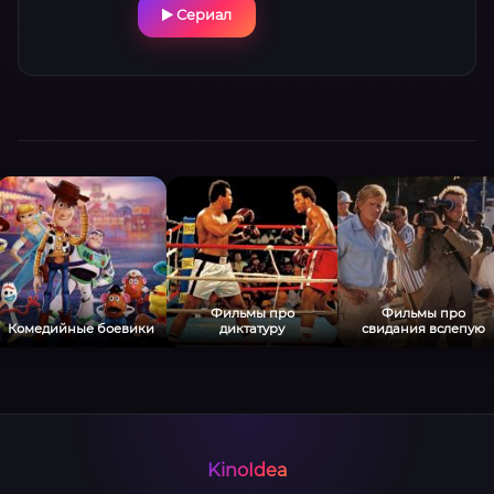
Сериал
Фильмы про
Фильмы про
Комедийные боевики
диктатуру
свидания вслепую
KinoIdea