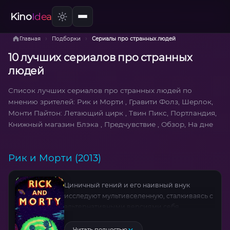
Kino
Idea
›
›
Главная
Подборки
Сериалы про странных людей
10 лучших сериалов про странных
людей
Список лучших сериалов про странных людей по
мнению зрителей: Рик и Морти , Гравити Фолз, Шерлок,
Монти Пайтон: Летающий цирк , Твин Пикс, Портландия,
Книжный магазин Блэка , Предчувствие , Обзор, На дне
Рик и Морти (2013)
Циничный гений и его наивный внук
исследуют мультивселенную, сталкиваясь с
альтернативными версиями себя,
межгалактическими угрозами и
последствиями собственных авантюр.
Читать полностью