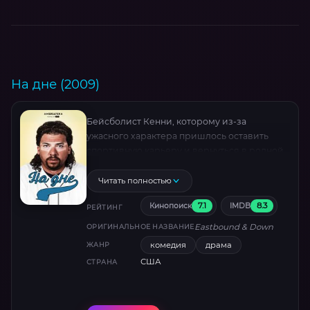
На дне (2009)
Бейсболист Кенни, которому из-за
ужасного характера пришлось оставить
спортивную карьеру и вернуться в родной
город, работает физруком в местной школе.
Но не смотря ни на что, он не оставляет
Читать полностью
надежды вернуться в большой спорт.
7.1
8.3
Кинопоиск
IMDB
РЕЙТИНГ
Eastbound & Down
ОРИГИНАЛЬНОЕ НАЗВАНИЕ
комедия
драма
ЖАНР
США
СТРАНА