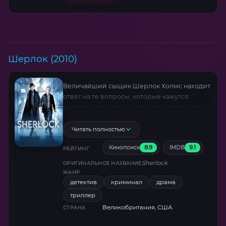
Шерлок (2010)
Величайший сыщик Шерлок Холмс находит
ответ на те вопросы, которые кажутся
неразрешимыми. Он прошел Афганистан, и
стал инвалидом. Со своим другом Джоном
Ватсоном он поселился в доме у миссис
Читать полностью
Хадсон. Ловко используя методы анализа и
8.9
9.1
Кинопоиск
IMDB
дедукции, парочка раскрывает самые
РЕЙТИНГ
необъяснимые убийства, над которыми
Sherlock
ОРИГИНАЛЬНОЕ НАЗВАНИЕ
ломает голову английская полиция.
ЖАНР
детектив
криминал
драма
триллер
Великобритания, США
СТРАНА