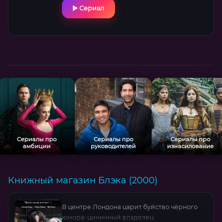
звёзд от Джеффа Голдблюма до Гаса Ван
Сериал
Сента. Неожиданные повороты: от поиска
пропавшего градоначальника до
организации бейсбольной лиги для инди-
рокеров.
Сериалы про
Сериалы про
Сериалы про
амбиции
руководителей
изнасилование
Книжный магазин Блэка (2000)
В центре Лондона царит буйство чёрного
юмора: циничный владелец