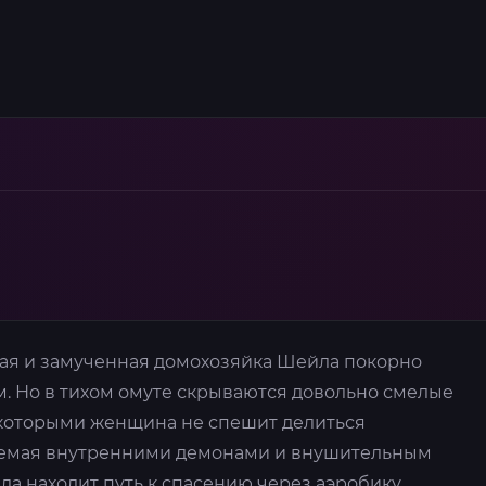
мная и замученная домохозяйка Шейла покорно
м. Но в тихом омуте скрываются довольно смелые
 которыми женщина не спешит делиться
емая внутренними демонами и внушительным
а находит путь к спасению через аэробику.