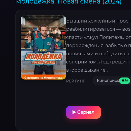
Молодёжка. Новая смена (2024)
Бывший хоккейный проспе
реабилитироваться — воз
спасти «Акул Политеха» 
перерождения: забыть о 
новичками и победить в 
соперником. Лёд трещит п
второе дыхание .
Кинопоиск
8.9
РЕЙТИНГ
Сериал