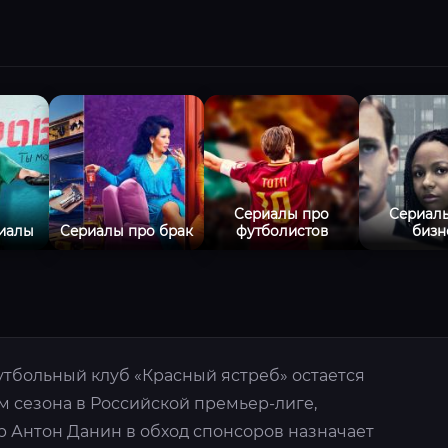
Сериалы про
Сериал
риалы
Сериалы про брак
футболистов
бизн
тбольный клуб «Красный ястреб» остается
м сезона в Российской премьер-лиге,
р Антон Данин в обход спонсоров назначает