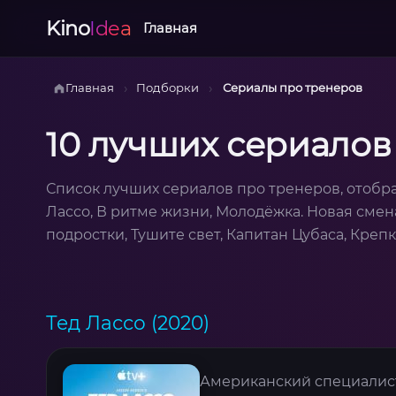
Kino
Idea
Главная
›
›
Главная
Подборки
Сериалы про тренеров
10 лучших сериалов
Список лучших сериалов про тренеров, отобр
Лассо, В ритме жизни, Молодёжка. Новая смен
подростки, Тушите свет, Капитан Цубаса, Креп
Тед Лассо (2020)
Американский специалис