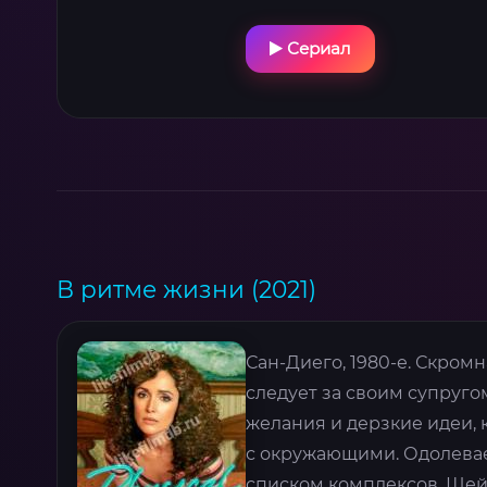
Сериал
В ритме жизни (2021)
Сан-Диего, 1980-е. Скро
следует за своим супруго
желания и дерзкие идеи,
с окружающими. Одолева
списком комплексов, Шейл