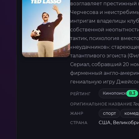
возглавляет престижный к
Черчесова и неистребимы
интригам владелицы клуба
собственной неопытности
тактик, психология вмест
«неудачников»: стареющег
талантливого эгоиста (Фи
Сериал, собравший 20 но
фирменный англо-америк
гениальную игру Джейсон
Кинопоиск
8.3
РЕЙТИНГ
Te
ОРИГИНАЛЬНОЕ НАЗВАНИЕ
спорт
комед
ЖАНР
США, Великобр
СТРАНА