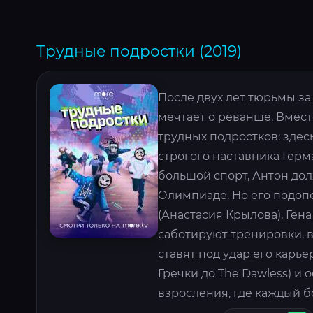
Трудные подростки (2019)
После двух лет тюрьмы за
мечтает о реванше. Вмест
трудных подростков: здес
строгого наставника Герм
большой спорт, Антон дол
Олимпиаде. Но его подоп
(Анастасия Крылова), Ген
саботируют тренировки, 
ставят под удар его карье
Гречки до The Dawless) и
взросления, где каждый б