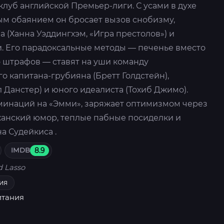
луб английской Премьер-лиги. С усами в духе
м обаянием он бросает вызов снобизму,
 (Ханна Уэддингхэм, «Игра престолов») и
. Его парадоксальные методы — печенье вместо
о штрафов — ставят на уши команду
о капитана-грубияна (Бретт Голдстейн),
л Данстер) и юного идеалиста (Тохиб Джимо).
минаций на «Эмми», заряжает оптимизмом через
анский юмор, теплые пабные посиделки и
а Судейкиса .
IMDB
8.9
d Lasso
ия
итания