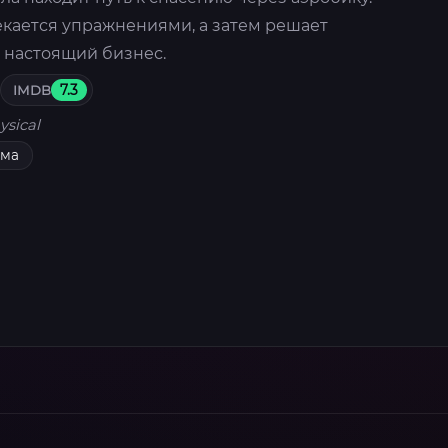
екается упражнениями, а затем решает
 настоящий бизнес.
IMDB
7.3
ysical
ама