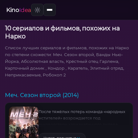
Kino
Idea
10 сериалов и фильмов, похожих на
Нарко
Список лучших сериалов и фильмов, похожих на Нарко
по степени схожести: Меч. Сезон второй, Банды Нью-
Йорка, Абсолютная власть, Крёстный отец Гарлема,
Карточный домик , Кондор , Каратель, Элитный отряд,
Неприкасаемые, Робокоп 2
Меч. Сезон второй (2014)
После тяжёлых потерь команда «народных
мстителей» возрождается под
руководством харизматичного лидера.
Пополнив ряды новыми бойцами, группа
вступает в смертельную игру на два фронта: