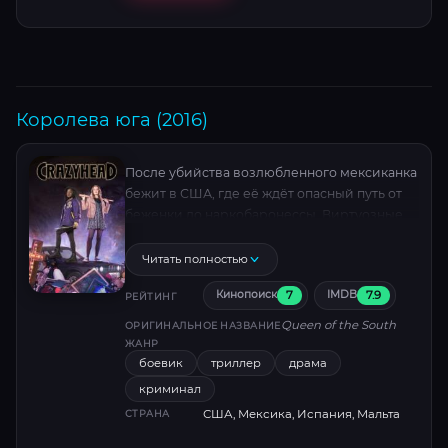
Королева юга (2016)
После убийства возлюбленного мексиканка
бежит в США, где её ждёт опасный путь от
беженки до наркобаронессы. Виртуозные
интриги, перестрелки и борьба за власть в
мире, где доверять нельзя даже тени.
Читать полностью
Основано на реальных событиях — история
7
7.9
Кинопоиск
IMDB
взлёта, где каждая победа оплачена кровью.
РЕЙТИНГ
Queen of the South
ОРИГИНАЛЬНОЕ НАЗВАНИЕ
ЖАНР
боевик
триллер
драма
криминал
США, Мексика, Испания, Мальта
СТРАНА