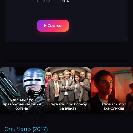
США
СТРАНА
последним — даже для короля подполья.
Сериал
Фильмы про
правоохранительные
Сериалы про борьбу
Сериалы про
органы
за власть
конфликты
Эль Чапо (2017)