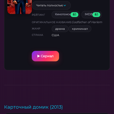
масштабной наркоторговлей. Также под его
Читать полностью
руководством находится и другая
8.1
8.1
Кинопоиск
IMDB
деятельность Гарлема, например,
РЕЙТИНГ
проституция, а также подпольные игорные
Godfather of Harlem
ОРИГИНАЛЬНОЕ НАЗВАНИЕ
заведения города.
драма
криминал
ЖАНР
США
СТРАНА
Сериал
Карточный домик (2013)