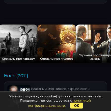
сезон! .
Сериалы про тяжелу
Сериалы про карьеру
Сериалы про лидеров
жизнь
Босс (2011)
Властный мэр Чикаго, скрывающий
смертельный диагноз, вступает в игру с
Мы используем куки (cookie) для аналитики и рекламы.
огнём, где ставка — власть, а соперники —
Продолжая, вы соглашаетесь с
политикой
собственное окружение. Келси Грэммер в
конфиденциальности
.
ОК
роли беспощадного политика, чья игра
Читать полностью