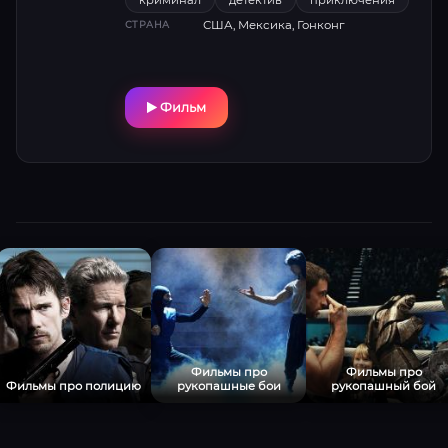
криминал
детектив
приключения
США, Мексика, Гонконг
СТРАНА
Фильм
Фильмы про
Фильмы про
Фильмы про полицию
рукопашные бои
рукопашный бой