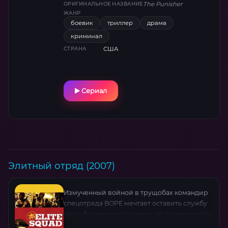
жалости — брутальные схватки, PTSD и
The Punisher
ОРИГИНАЛЬНОЕ НАЗВАНИЕ
моральный выбор на грани безумия .
ЖАНР
боевик
триллер
драма
криминал
США
СТРАНА
Сериал
Элитный отряд (2007)
Измученный войной в трущобах командир
спецотряда BOPE мечтает оставить службу
из-за беременности жены, но должен найти
достойную замену. Его взгляд падает на