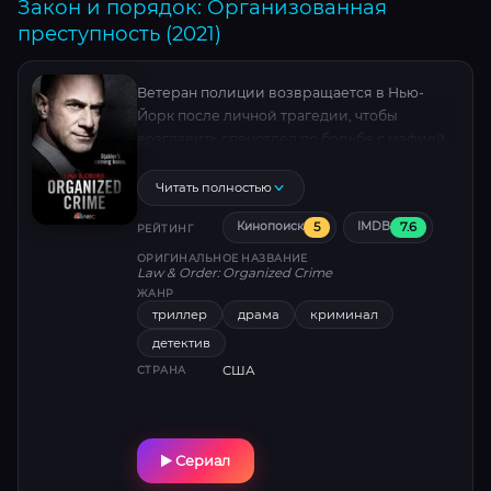
Закон и порядок: Организованная
преступность (2021)
Ветеран полиции возвращается в Нью-
Йорк после личной трагедии, чтобы
возглавить спецотдел по борьбе с мафией.
Но город изменился: новые правила,
цифровые преступления и тени прошлого
Читать полностью
испытывают его на прочность.
5
7.6
Кинопоиск
IMDB
РЕЙТИНГ
ОРИГИНАЛЬНОЕ НАЗВАНИЕ
Law & Order: Organized Crime
ЖАНР
триллер
драма
криминал
детектив
США
СТРАНА
Сериал