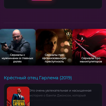
Сериалы с
Сериалы про
мужчинами в главных
организованную
Сериалы про
ролях
преступность
манипуляторов
Крёстный отец Гарлема (2019)
Это очень увлекательная и насыщенная
история о Бампи Джонсон, который
является настоящим властным
криминальным боссом. Он руководит очень