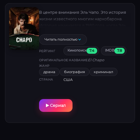
В центре внимания Эль Чапо. Это история
жизни известного многим наркобарона.
История начинается в 1980 года, когда Эль
Чапо только начинал свою карьеру, решив
работать на картель Гвадалахары.
Читать полностью
7.4
7.8
Кинопоиск
IMDB
РЕЙТИНГ
El Chapo
ОРИГИНАЛЬНОЕ НАЗВАНИЕ
ЖАНР
драма
биография
криминал
США
СТРАНА
Сериал