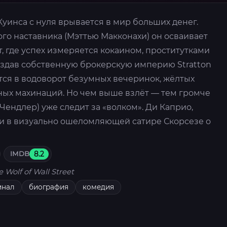
уинса с нуля врывается в мир больших денег.
го наставника (Мэттью Макконахи) он осваивает
, где успех измеряется кокаином, проститутками
здав собственную брокерскую империю Stratton
тся в водоворот безумных вечеринок, жёлтых
ных махинаций. Но чем выше взлёт — тем громче
Чендлер) уже следит за «волком». Ди Каприо,
и в визуально ошеломляющей сатире Скорсезе о
IMDB
8.2
e Wolf of Wall Street
инал
биография
комедия