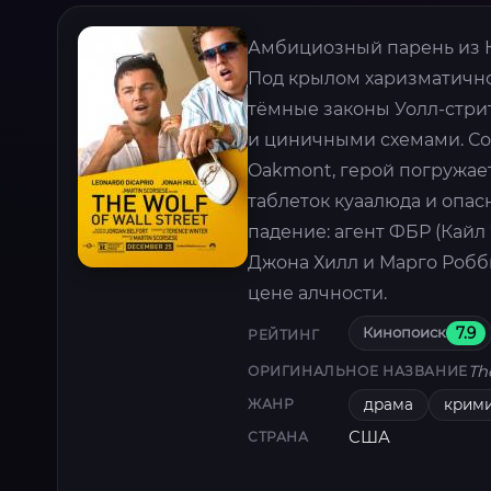
Амбициозный парень из К
Под крылом харизматично
тёмные законы Уолл-стрит
и циничными схемами. Со
Oakmont, герой погружае
таблеток куаалюда и опас
падение: агент ФБР (Кайл 
Джона Хилл и Марго Робб
цене алчности.
Кинопоиск
7.9
РЕЙТИНГ
Th
ОРИГИНАЛЬНОЕ НАЗВАНИЕ
драма
крим
ЖАНР
США
СТРАНА