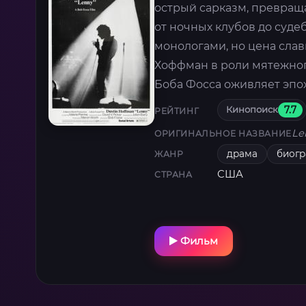
острый сарказм, превраща
от ночных клубов до суде
монологами, но цена слав
Хоффман в роли мятежног
Боба Фосса оживляет эпоху
Кинопоиск
7.7
РЕЙТИНГ
Le
ОРИГИНАЛЬНОЕ НАЗВАНИЕ
драма
биог
ЖАНР
США
СТРАНА
Фильм