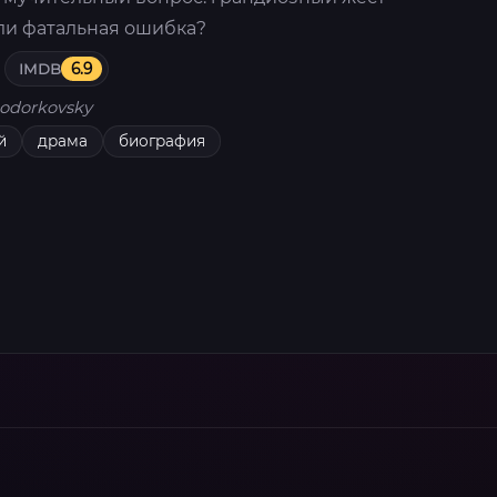
ли фатальная ошибка?
IMDB
6.9
odorkovsky
й
драма
биография