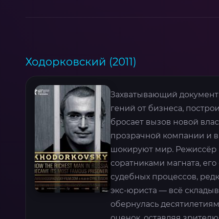
Ходорковский (2011)
Захватывающий документ
гений от бизнеса, постр
бросает вызов новой влас
прозрачной компании и в
шокируют мир. Режиссёр 
соратниками магната, ег
судебных процессов, редк
экс-юриста — всё складыв
обернулась десятилетиям
оценок, оставляя зрител