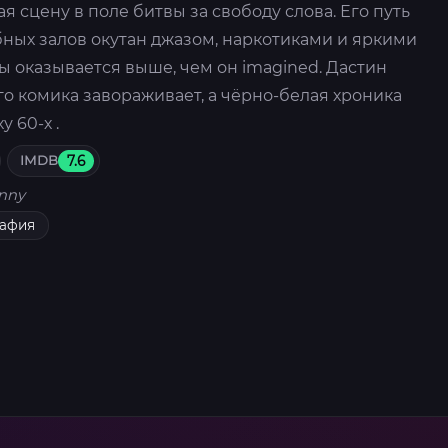
я сцену в поле битвы за свободу слова. Его путь
бных залов окутан джазом, наркотиками и яркими
ы оказывается выше, чем он imagined. Дастин
о комика завораживает, а чёрно-белая хроника
 60-х .
IMDB
7.6
nny
рафия