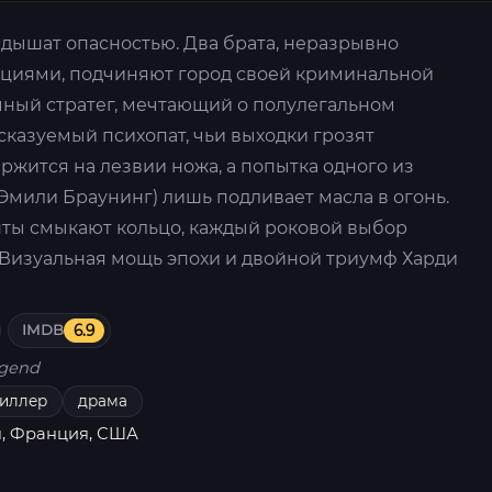
дышат опасностью. Два брата, неразрывно
циями, подчиняют город своей криминальной
чный стратег, мечтающий о полулегальном
казуемый психопат, чьи выходки грозят
ержится на лезвии ножа, а попытка одного из
Эмили Браунинг) лишь подливает масла в огонь.
нты смыкают кольцо, каждый роковой выбор
. Визуальная мощь эпохи и двойной триумф Харди
IMDB
6.9
gend
риллер
драма
, Франция, США