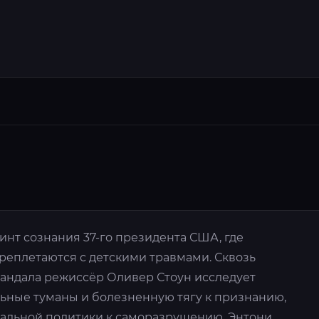
нт сознания 37-го президента США, где
реплетаются с детскими травмами. Сквозь
кандала режиссёр Оливер Стоун исследует
льные туманы и болезненную тягу к признанию,
еальной политики к саморазрушению. Энтони