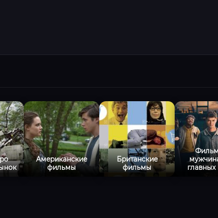
Фильм
ро
Американские
Британские
мужчин
ынок
фильмы
фильмы
главных