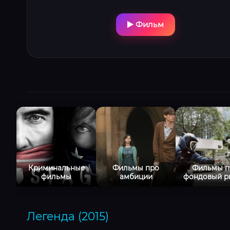
Фильм
Криминальные
Фильмы про
Фильмы п
фильмы
амбиции
фондовый р
Легенда (2015)