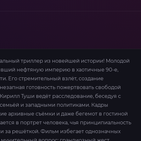
альный триллер из новейшей истории! Молодой
оивший нефтяную империю в хаотичные 90-е,
ти. Его стремительный взлёт, создание
незапная готовность пожертвовать свободой
Кирилл Туши ведёт расследование, беседуя с
о семьёй и западными политиками. Кадры
ие архивные съёмки и даже бегемот в гостиной
ается в портрет человека, чья принципиальность
и за решёткой. Фильм избегает однозначных
ю мучительный вопрос: грандиозный жест