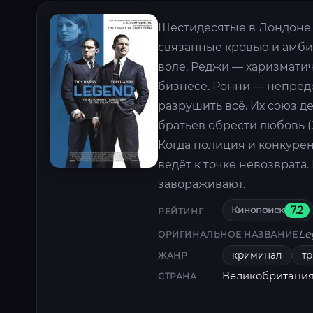
Шестидесятые в Лондоне 
связанные кровью и амби
воле. Реджи — харизмати
бизнесе. Ронни — непредс
разрушить всё. Их союз д
братьев обрести любовь (
Когда полиция и конкуре
ведёт к точке невозврата
завораживают.
Кинопоиск
7.2
РЕЙТИНГ
Le
ОРИГИНАЛЬНОЕ НАЗВАНИЕ
криминал
т
ЖАНР
Великобритания
СТРАНА