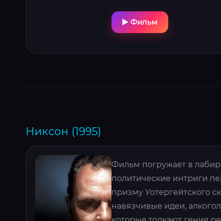
Фильм
Никсон (1995)
Фильм погружает в лабири
политические интриги пе
призму Уотергейтского с
навязчивые идеи, алкого
которые толкают гения р