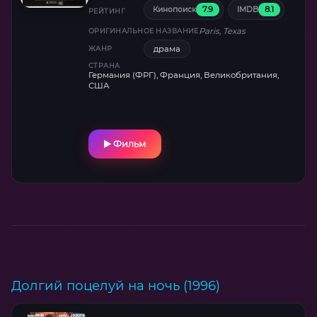
7.9
8.1
Кинопоиск
IMDB
отправляется в путь, где каждый кадр —
РЕЙТИНГ
поэма о потерях, а тишина кричит громче
Paris, Texas
ОРИГИНАЛЬНОЕ НАЗВАНИЕ
слов.
драма
ЖАНР
СТРАНА
Германия (ФРГ), Франция, Великобритания,
США
Фильм
Долгий поцелуй на ночь (1996)