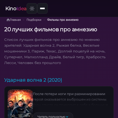
Kino
Idea
›
›
Главная
Подборки
Фильмы про амнезию
20 лучших фильмов про амнезию
Список лучших фильмов про амнезию по мнению
зрителей: Ударная волна 2, Рыжая белка, Веселые
мошенники 3, Париж, Техас, Долгий поцелуй на ночь,
Суперчел, Малхолланд Драйв, Белый тигр, Храбрость
Лесси, Человек без прошлого
Ударная волна 2 (2020)
После потери ноги при разминировании
герой оказывается выброшен из системы.
Годы спустя он приходит в себя в больнице
без воспоминаний — и узнаёт, что стал
террористом №1. С помощью бывшей
Читать полностью