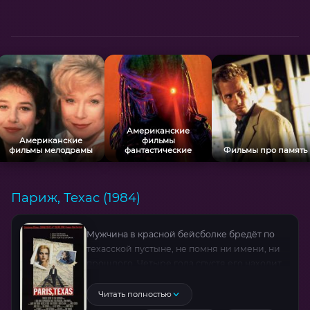
Американские
Американские
фильмы
фильмы мелодрамы
фантастические
Фильмы про память
Париж, Техас (1984)
Мужчина в красной бейсболке бредёт по
техасской пустыне, не помня ни имени, ни
прошлого. Четыре года спустя его находит
брат, раскрывая тайну исчезновения —
брошенный сын, пропавшая жена и город-
Читать полностью
призрак Париж. Под гитару Рая Кудера он