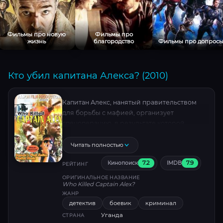
Фильмы про новую
Фильмы про
жизнь
благородство
Фильмы про допрос
Кто убил капитана Алекса? (2010)
Капитан Алекс, нанятый правительством
для борьбы с мафией, организует
спецоперацию, в результате которой
арестовывают брата главаря Тигровой
мафии. Теперь главарь желает отомстить
Читать полностью
своему главному обидчику.
7.2
7.9
Кинопоиск
IMDB
РЕЙТИНГ
ОРИГИНАЛЬНОЕ НАЗВАНИЕ
Who Killed Captain Alex?
ЖАНР
детектив
боевик
криминал
Уганда
СТРАНА