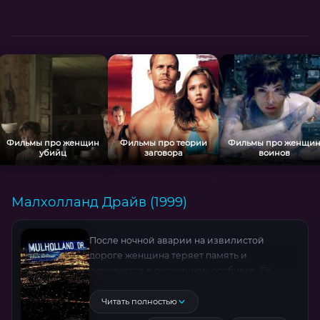
Фильмы про женщин
Фильмы про теории
Фильмы про женщи
убийц
заговора
воинов
Малхолланд Драйв (1999)
После ночной аварии на извилистой
дороге женщина теряет память и
скрывается в роскошном особняке. Её
судьба пересекается с жизнью юной
провинциалки, мечтающей покорить
Читать полностью
Голливуд. Вместе они начинают