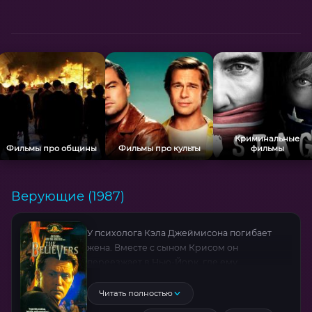
приключении с леденящими сценами
погонь и шаманскими ритуалами.
Криминальные
Фильмы про общины
Фильмы про культы
фильмы
Верующие (1987)
У психолога Кэла Джеймисона погибает
жена. Вместе с сыном Крисом он
переезжает в Нью-Йорк, где ему
предложили место консультанта в полиции.
Однажды Крис обнаруживает в парке следы
Читать полностью
ритуальной колдовской оргии. Он берется