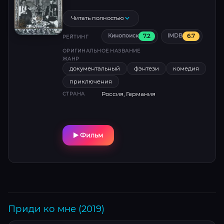
доктор Фаркус вызывает оргазм неживой
материи.Активизируются белые
Читать полностью
марокканские карлики. На небе появляется
7.2
6.7
Кинопоиск
IMDB
второе Солнце. В этой непростой
РЕЙТИНГ
обстановке капитаны самоотверженно
ОРИГИНАЛЬНОЕ НАЗВАНИЕ
противостоят силам хаоса, удерживая
ЖАНР
документальный
фэнтези
комедия
космический баланс истории.
приключения
Россия, Германия
СТРАНА
Фильм
Приди ко мне (2019)