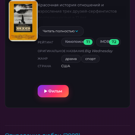
Красочная история отношений и
взросления трех друзей-серфенгистов
протяженностью в 12 лет.
Читать полностью
7.1
7.2
Кинопоиск
IMDB
РЕЙТИНГ
Big Wednesday
ОРИГИНАЛЬНОЕ НАЗВАНИЕ
драма
спорт
ЖАНР
США
СТРАНА
Фильм