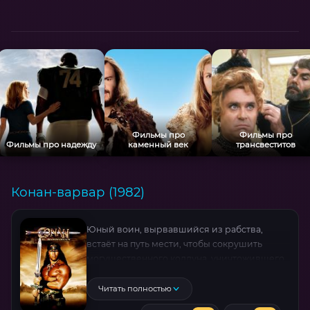
Сакура Андо создают незабываемые
персонажи в этом четырёхчасовом эпик-
триумфе Сиона Соно, отмеченном
наградами Берлинале.
Фильмы про
Фильмы про
Фильмы про надежду
каменный век
трансвеститов
Конан-варвар (1982)
Юный воин, вырвавшийся из рабства,
встаёт на путь мести, чтобы сокрушить
могущественного колдуна, уничтожившего
его род. Эпичное путешествие сквозь
пустыни и древние храмы, где сталь решает
Читать полностью
судьбы, а каждый шаг приближает к