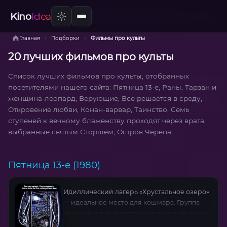
Kino
Idea
›
›
Главная
Подборки
Фильмы про культы
20 лучших фильмов про культы
Список лучших фильмов про культы, отобранных
посетителями нашего сайта: Пятница 13-е, Раны, Тарзан и
женщина-леопард, Верующие, Все решается в среду,
Откровение любви, Конан-варвар, Таинство, Семь
ступеней к вечному блаженству проходят через врата,
выбранные святым Сторшем, Остров Черепа
Пятница 13-е (1980)
Идиллический лагерь «Хрустальное озеро»
— идеальное место для кошмара. Группа
энтузиастов игнорирует мрачные легенды о
проклятом месте и готовится к открытию