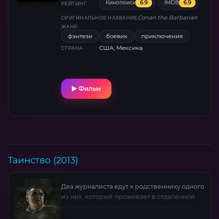
6.9
6.9
Кинопоиск
IMDB
кровавой развязке. Арнольд Шварценеггер
РЕЙТИНГ
в роли, сделавшей его легендой фэнтези-
Conan the Barbarian
ОРИГИНАЛЬНОЕ НАЗВАНИЕ
экшена.
ЖАНР
фэнтези
боевик
приключения
США, Мексика
СТРАНА
Фильм
Таинство (2013)
Два журналиста едут к родственнику одного
из них, который проживает в отдаленной
коммуне, жители которой подчиняются
таинственному отцу. Не сложно догадаться,