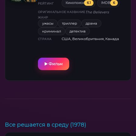
6.1
6
Кинопоиск
IMDB
расследовать этот случай и знакомится со
РЕЙТИНГ
специалистом по религиозным культам.
The Believers
ОРИГИНАЛЬНОЕ НАЗВАНИЕ
ЖАНР
ужасы
триллер
драма
криминал
детектив
США, Великобритания, Канада
СТРАНА
Фильм
Все решается в среду (1978)