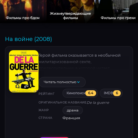
Жизнеутверждающие
Фильмы про бдсм
фильмы
Фильмы про грехи
На войне (2008)
Герой фильма оказывается в необычной
милитаризованной секте,
предводительница которой читает
классический труд «О войне» Карла фон
Клаузевица. Её подопечные живут вместе в
Читать полностью
особняке, им надлежит делать только две
6.4
6
Кинопоиск
IMDB
вещи — получать удовольствие и отдыхать.
РЕЙТИНГ
Получают удовольствие они во время
De la guerre
ОРИГИНАЛЬНОЕ НАЗВАНИЕ
выполнения физических упражнений в
драма
ЖАНР
странных масках.
Франция
СТРАНА