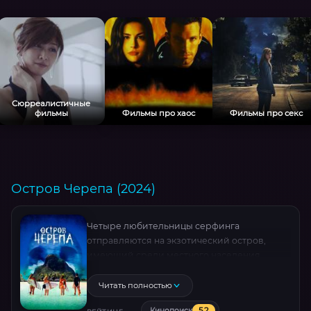
Сюрреалистичные
фильмы
Фильмы про хаос
Фильмы про секс
Остров Черепа (2024)
Четыре любительницы серфинга
отправляются на экзотический остров,
имеющий среди местного населения
дурную славу. На Острове Черепа
проживает древнее племя, почитающее
Читать полностью
бога смерти. Любой, кто свернет не туда,
5.2
Кинопоиск