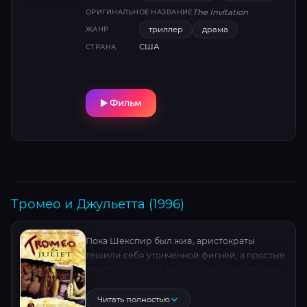
взгляд — загадка, а тишина звенит громче
The Invitation
ОРИГИНАЛЬНОЕ НАЗВАНИЕ
крика.
триллер
драма
ЖАНР
США
СТРАНА
Фильм
Тромео и Джульетта (1996)
Пока Шекспир был жив, аристократы
тешили себя утонченной фигней, а простые
плебеи за гроши внимали его гениальным
пьесам. Попытки оторвать Вильяма от толпы
не прекращаются уже 400 лет — гениальное
Читать полностью