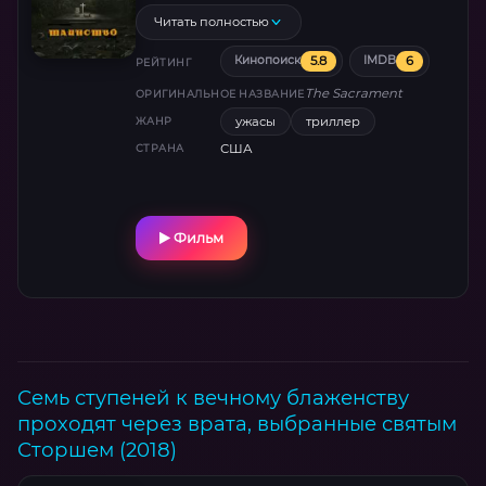
что для героев ничем хорошим эта поездка
Читать полностью
не закончится…
5.8
6
Кинопоиск
IMDB
РЕЙТИНГ
The Sacrament
ОРИГИНАЛЬНОЕ НАЗВАНИЕ
ужасы
триллер
ЖАНР
США
СТРАНА
Фильм
Семь ступеней к вечному блаженству
проходят через врата, выбранные святым
Сторшем (2018)