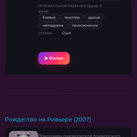
Пассажиры и члены экипажа должны
Titanic II
ОРИГИНАЛЬНОЕ НАЗВАНИЕ
бороться, чтобы избежать печальной участи.
ЖАНР
боевик
триллер
драма
мелодрама
приключения
США
СТРАНА
Фильм
Рождество на Ривьере (2007)
Помощнику руководителя приморского