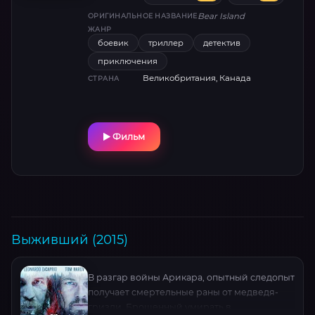
Bear Island
ОРИГИНАЛЬНОЕ НАЗВАНИЕ
ЖАНР
боевик
триллер
детектив
приключения
Великобритания, Канада
СТРАНА
Фильм
Выживший (2015)
В разгар войны Арикара, опытный следопыт
получает смертельные раны от медведя-
гризли. Брошенный умирать в