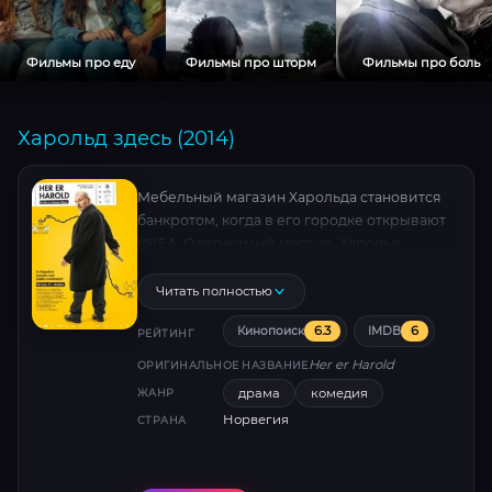
Фильмы про еду
Фильмы про шторм
Фильмы про боль
Харольд здесь (2014)
Мебельный магазин Харольда становится
банкротом, когда в его городке открывают
ИКЕА. Одержимый местью, Харольд
отправляется в шведский город Эльмхульт,
в котором была построена первая ИКЕА, и
Читать полностью
собирается похитить Ингвара Кампрада,
6.3
6
Кинопоиск
IMDB
основателя всемирно известного бренда.
РЕЙТИНГ
Her er Harold
ОРИГИНАЛЬНОЕ НАЗВАНИЕ
драма
комедия
ЖАНР
Норвегия
СТРАНА