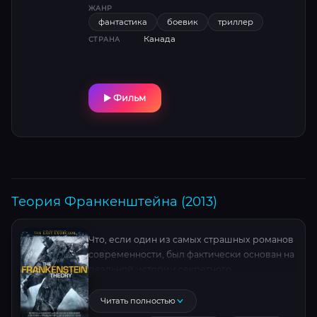
ЖАНР
фантастика
боевик
триллер
Канада
СТРАНА
Фильм
Теория Франкенштейна (2013)
Что, если один из самых страшных романов
современности, был фактически основан на
реальной истории секретного
эксперимента? Временно отстраненный
профессор — Джон Венкенхейм, приводит
Читать полностью
документальную съемочную группу к