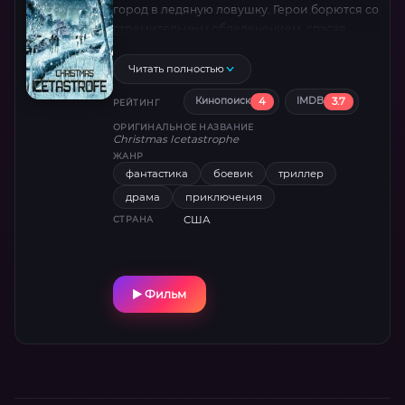
город в ледяную ловушку. Герои борются со
стремительным обледенением, спасая
близких от мгновенной гибели.
Динамичный апокалипсис с экшеном и
Читать полностью
морозным адреналином!
4
3.7
Кинопоиск
IMDB
РЕЙТИНГ
ОРИГИНАЛЬНОЕ НАЗВАНИЕ
Christmas Icetastrophe
ЖАНР
фантастика
боевик
триллер
драма
приключения
США
СТРАНА
Фильм