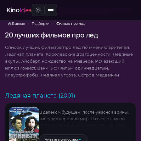
Kino
Idea
›
›
Главная
Подборки
Фильмы про лед
20 лучших фильмов про лед
Список лучших фильмов про лед по мнению зрителей:
Ледяная планета, Королевские драгоценности, Ледяные
акулы, Айсберг, Рождество на Ривьере, Исчезающий
иллюзионист, Ван-Пис: Фильм одиннадцатый,
Клаустрофобы, Ледяная угроза, Остров Медвежий
Ледяная планета (2001)
В далеком будущем, после ужасной войны,
наступил короткий мир. На околоземной
орбите командир космической академии
поздравляет кадетов с выпускным, в то
время как неизвестная раса пришельцев
Читать полностью