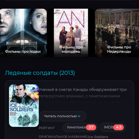
Фильмы про
Фильмы про
Фильмы про лодки
молодежь
Нидерланды
Ледяные солдаты (2013)
Ученый в снегах Канады обнаруживает три
тела русских военных, с генетическими
изменениями. Он приводит их в чувство и
зря – он разморозил смертельную
опасность для общества.
Читать полностью
3.7
4.3
Кинопоиск
IMDB
РЕЙТИНГ
Ice Soldiers
ОРИГИНАЛЬНОЕ НАЗВАНИЕ