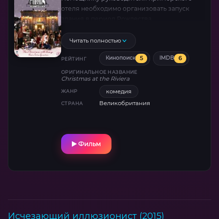
отеля необходимо организовать запуск
здания в период Рождества.
Читать полностью
5
6
Кинопоиск
IMDB
РЕЙТИНГ
ОРИГИНАЛЬНОЕ НАЗВАНИЕ
Christmas at the Riviera
комедия
ЖАНР
Великобритания
СТРАНА
Фильм
Исчезающий иллюзионист (2015)