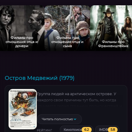
Фильмы про
Фильмы про
отношения отца и
отношения отца и
Фильмы про
дочери
сына
Франкенштейна
Остров Медвежий (1979)
Группа людей на арктическом острове. У
каждого свои причины тут быть, но когда
случается серия странных происшествий и
убийств, выясняются и скрытые мотивы.
Читать полностью
6.2
5.8
Кинопоиск
IMDB
РЕЙТИНГ