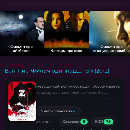
Фильмы про
Фильмы про
айсберги
Фильмы про хаос
затонувшие корабли
Ван-Пис: Фильм одиннадцатый (2012)
Невидимый акт милосердия оборачивается
кошмаром: спасённый адмирал Зефф,
прозванный Z, оказывается одержимым
мстителем. Вооружённый легендарной
рукой-разрушителем и Дина-камнями, он
Читать полностью
объявляет войну всему пиратскому миру.
8
7.9
Кинопоиск
IMDB
Команда Луффи попадает под удар первая
РЕЙТИНГ
— таинственные союзники Z лишают часть