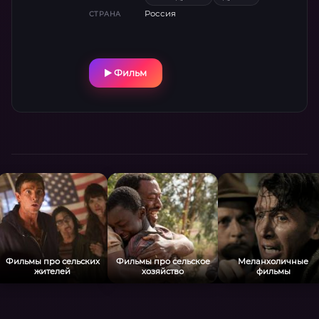
каждый день испытывают героев на
Россия
СТРАНА
прочность. Александр Яценко и Ирина
Горбачёва создают потрясающе
достоверные образы людей, которые умеют
бороться за чужие жизни, но забыли, как
Фильм
слышать друг друга. Фильм снят с почти
документальной точностью — от
медицинских процедур до хмурых
пейзажей российской провинции. Главный
вопрос: сможет ли любовь пережить хаос,
когда вокруг рушатся все привычные
ритмы?
Фильмы про сельских
Фильмы про сельское
Меланхоличные
жителей
хозяйство
фильмы