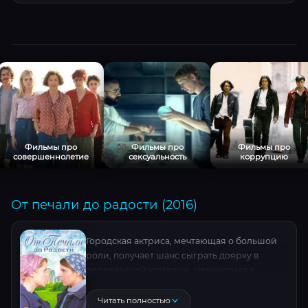
Фильмы про
Фильмы про
Фильмы про
совершеннолетие
сексуальность
коррупцию
От печали до радости (2016)
Городская актриса, мечтающая о большой
роли, получает шанс сыграть доярку в
деревенской комедии. Незнакомая с
реальностью фермы, она в отчаянии —
коровы вызывают панику, а сельский быт
Читать полностью