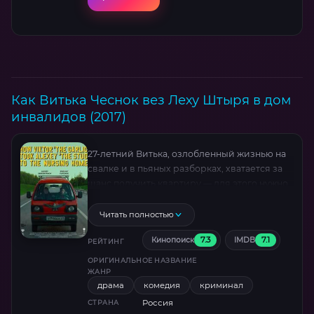
Как Витька Чеснок вез Леху Штыря в дом
инвалидов (2017)
27-летний Витька, озлобленный жизнью на
свалке и в пьяных разборках, хватается за
шанс получить квартиру — для этого нужно
лишь отвезти парализованного отца-
рецидивиста в дом инвалидов. Начавшееся
Читать полностью
как формальность путешествие на разбитом
7.3
7.1
Кинопоиск
IMDB
фургоне оборачивается адским маршрутом:
РЕЙТИНГ
Леха Штырь внезапно возвращает речь и
ОРИГИНАЛЬНОЕ НАЗВАНИЕ
волю к жизни, угрожая сыну оружием.
ЖАНР
драма
комедия
криминал
Сквозь депрессивные городки и
бандитские встречи они несутся к точке
Россия
СТРАНА