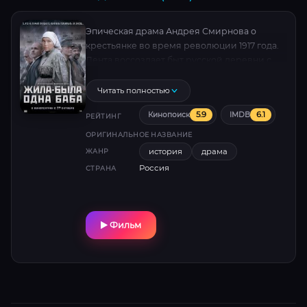
Эпическая драма Андрея Смирнова о
крестьянке во время революции 1917 года.
Лента воссоздает быт русской деревни с
этнографической точностью. Двухсерийный
фильм получил «Золотого орла» за лучшую
Читать полностью
женскую роль (Дарья Екамасова).
5.9
6.1
Кинопоиск
IMDB
РЕЙТИНГ
ОРИГИНАЛЬНОЕ НАЗВАНИЕ
история
драма
ЖАНР
Россия
СТРАНА
Фильм