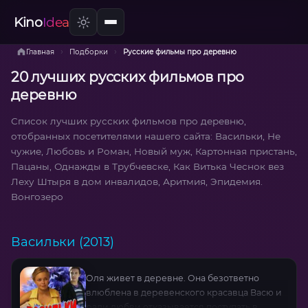
Kino
Idea
›
›
Главная
Подборки
Русские фильмы про деревню
20 лучших русских фильмов про
деревню
Список лучших русских фильмов про деревню,
отобранных посетителями нашего сайта: Васильки, Не
чужие, Любовь и Роман, Новый муж, Картонная пристань,
Пацаны, Однажды в Трубчевске, Как Витька Чеснок вез
Леху Штыря в дом инвалидов, Аритмия, Эпидемия.
Вонгозеро
Васильки (2013)
Оля живет в деревне. Она безответно
влюблена в деревенского красавца Васю и
ради любви отказывается поступать в