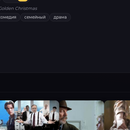
Golden Christmas
комедия
семейный
драма
ро
Фильмы