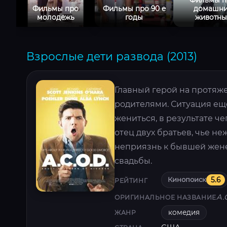
Фильмы про
Фильмы про 90 е
домашни
молодежь
годы
животны
Взрослые дети развода (2013)
Главный герой на протяж
родителями. Ситуация еще
жениться, в результате ч
отец двух братьев, чье н
неприязнь к бывшей жене
свадьбы.
Кинопоиск
5.6
РЕЙТИНГ
A.
ОРИГИНАЛЬНОЕ НАЗВАНИЕ
комедия
ЖАНР