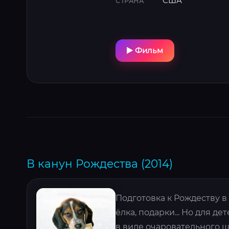
США
СТРАНА
Фильм
В канун Рождества (2014)
Подготовка к Рождеству 
ёлка, подарки... Но для де
в виде очаровательного щ