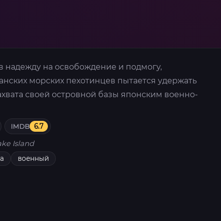
яв надежду на освобождение и подмогу,
анских морских пехотинцев пытается удержать
ахвата своей островной базы японским военно-
IMDB
6.7
ke Island
а
военный