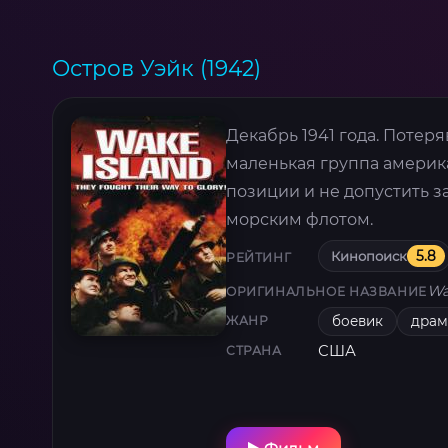
Остров Уэйк (1942)
Декабрь 1941 года. Потер
маленькая группа америк
позиции и не допустить з
морским флотом.
Кинопоиск
5.8
РЕЙТИНГ
Wa
ОРИГИНАЛЬНОЕ НАЗВАНИЕ
боевик
драм
ЖАНР
США
СТРАНА