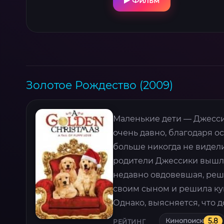
Фильм
Золотое Рождество (2009)
Маленькие дети — Джесси
очень давно, благодаря о
больше никогда не видели
родители Джессики вышли 
недавно овдовевшая, реши
своим сыном и решила куп
Однако, выясняется, что 
Кинопоиск
5.8
РЕЙТИНГ