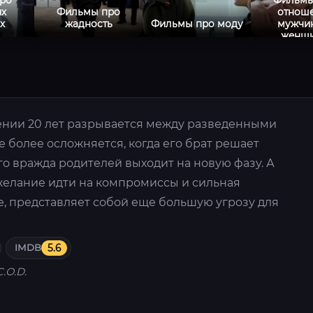
х
Фильмы про
отнош
х
жадность
Фильмы про моду
мужчи
женщ
ении 20 лет разрывается между разведенными
 более осложняется, когда его брат решает
его вражда родителей выходит на новую фазу. А
ежелание идти на компромиссы и сильная
, представляет собой еще большую угрозу для
IMDB
5.6
C.O.D.