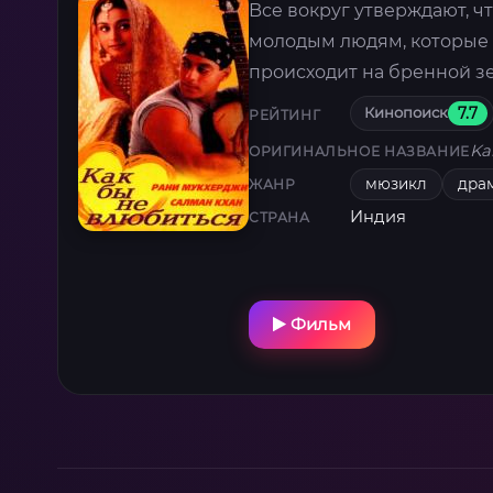
Bсe вокруг утверждают, ч
молодым людям, которые в
происходит на бренной з
Кинопоиск
7.7
РЕЙТИНГ
Ka
ОРИГИНАЛЬНОЕ НАЗВАНИЕ
мюзикл
дра
ЖАНР
Индия
СТРАНА
Фильм