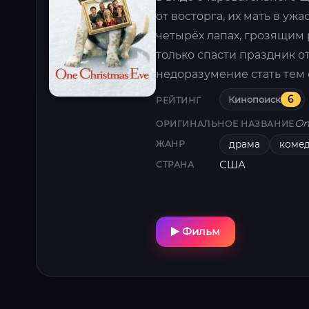
от восторга, их мать в у
четырёх лапах, грозящим 
только спасти праздник от
недоразумение стать тем
Кинопоиск
6
РЕЙТИНГ
On
ОРИГИНАЛЬНОЕ НАЗВАНИЕ
драма
коме
ЖАНР
США
СТРАНА
Фильм