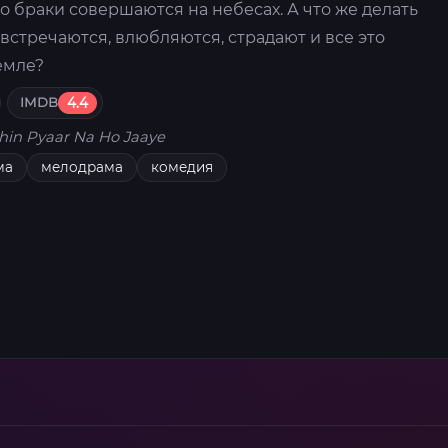
то браки совершаются на небесах. А что же делать
стречаются, влюбляются, страдают и все это
емле?
IMDB
4.4
hin Pyaar Na Ho Jaaye
ма
мелодрама
комедия