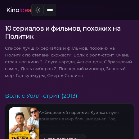
Kino
Idea
10 сериалов и фильмов, похожих на
Политик
Список лучших сериалов и фильмов, похожих на
Политик по степени схожести: Волк с Уолл-стрит, Очень
страшное кино 2, Слуга народа, Альфа-дом, Образцовый
самец, День выборов 2, Последний министр, Зеленый
мэр, Год культуры, Смерть Сталина
Волк с Уолл-стрит (2013)
Амбициозный парень из Куинса с нуля
врывается в мир больших денег. Под
крылом харизматичного наставника
(Мэттью Макконахи) он осваивает тёмные
законы Уолл-стрит, где успех измеряется