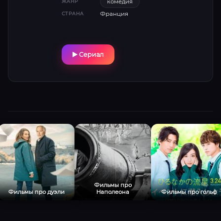
комедия
ЖАНР
курьёзными заданиями (поиск нацистского
Франция
СТРАНА
предателя, интриги вокруг ядерной бомбы)
и любовью к дочери шефа, служба тонет в
бюрократии и политических амбициях.
Стилистика — помесь «Бюро легенд» с OSS
Сериал
117: абсурдные диалоги, винтажные костюмы
и острая сатира на великодержавные
амбиции Франции .
Фильмы про
Фильмы про дуэли
Наполеона
Фильмы про гольф