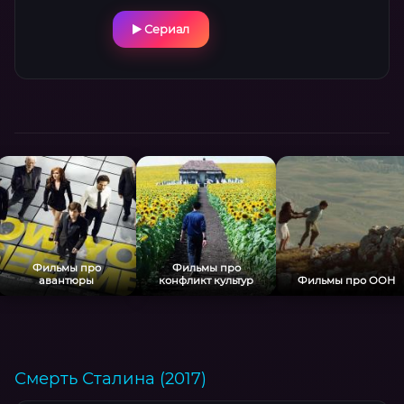
Фёдор Бондарчук, Мария Ахметзянова и
Сериал
блистательный ансамбль актёров создают
острую сатиру о столкновении столичного
лоска с провинциальными реалиями, где
каждый шаг грозит заговорами,
авантюрами и нелепыми, но опасными
выходками. 395 символов
Фильмы про
Фильмы про
авантюры
конфликт культур
Фильмы про ООН
Смерть Сталина (2017)