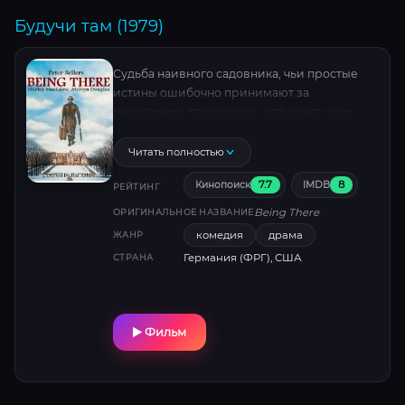
и неочевидные повороты до финала.
Будучи там (1979)
Судьба наивного садовника, чьи простые
истины ошибочно принимают за
гениальные откровения, запускает цепь
абсурдных событий. Питер Селлерс в роли,
ставшей его творческим завещанием —
Читать полностью
тонкая сатира на медиа и политику.
7.7
8
Кинопоиск
IMDB
РЕЙТИНГ
Being There
ОРИГИНАЛЬНОЕ НАЗВАНИЕ
комедия
драма
ЖАНР
Германия (ФРГ), США
СТРАНА
Фильм