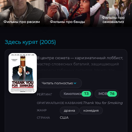
Фильмы про
Фильмы про расизм
Фильмы про банды
самоанализ
Здесь курят (2005)
В центре сюжета — харизматичный лоббист,
мастер словесных баталий, защищающий
интересы табачных гигантов. Между ток-
шоу, подкупами и встречами с «коллегами
по цеху» он пытается быть примером для
Читать полностью
сына, но баланс рушится, когда сенатор
7.3
7.6
Кинопоиск
IMDB
объявляет войну курению, а журналистка
РЕЙТИНГ
готова на всё ради сенсации. Ироничная
Thank You for Smoking
ОРИГИНАЛЬНОЕ НАЗВАНИЕ
сатира с блистательным Аароном Экхартом .
драма
комедия
ЖАНР
США
СТРАНА