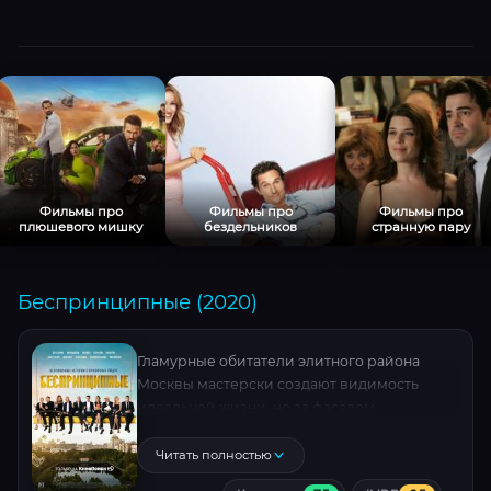
Фильмы про
Фильмы про
Фильмы про
плюшевого мишку
бездельников
странную пару
Беспринципные (2020)
Гламурные обитатели элитного района
Москвы мастерски создают видимость
идеальной жизни, но за фасадом
благополучия скрываются бурные страсти.
Циничный рассказчик Славик связывает
Читать полностью
истории генерала, балансирующего между