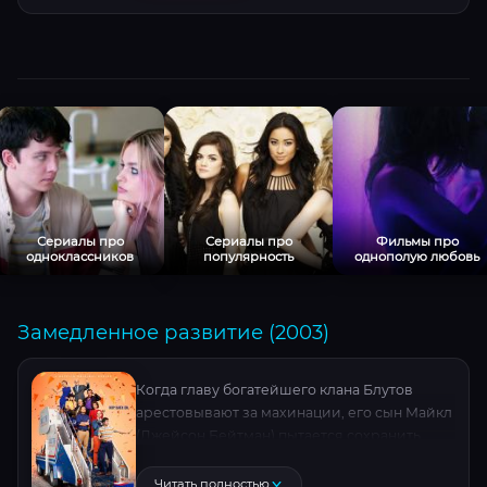
Сериалы про
Сериалы про
Фильмы про
одноклассников
популярность
однополую любовь
Замедленное развитие (2003)
Когда главу богатейшего клана Блутов
арестовывают за махинации, его сын Майкл
(Джейсон Бейтман) пытается сохранить
бизнес и хоть каплю здравого смысла среди
родни. Властная мать-алкоголичка
Читать полностью