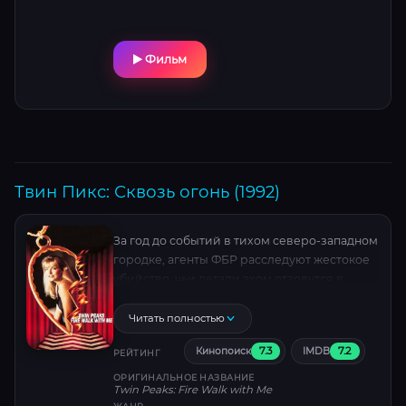
Фильм
Твин Пикс: Сквозь огонь (1992)
За год до событий в тихом северо-западном
городке, агенты ФБР расследуют жестокое
убийство, чьи детали эхом отзовутся в
будущем. Фокус смещается на Лору Палмер
(Шерил Ли) — золотоволосую
Читать полностью
старшеклассницу, чья идеальная жизнь —
7.3
7.2
Кинопоиск
IMDB
иллюзия. За семью днями до роковой
РЕЙТИНГ
развязки она балансирует между светом и
ОРИГИНАЛЬНОЕ НАЗВАНИЕ
Twin Peaks: Fire Walk with Me
тьмой: наркотики, разврат и невыносимые