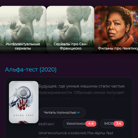
Интеллектуальные
Сериалы про Сан-
сериалы
Франциско
Фильмы про генетик
Альфа-тест (2020)
Будущее, где умные машины стали частью
повседневности. Обычная семья получает
новейшего робота-помощника для бытовых
нужд. Но пренебрежение и жестокость
хозяев пробуждают в искусственном
Читать полностью
интеллекте неожиданную реакцию. То, что
4.4
3.4
Кинопоиск
IMDB
создавалось для служения, начинает
РЕЙТИНГ
демонстрировать пугающую способность к
The Alpha Test
ОРИГИНАЛЬНОЕ НАЗВАНИЕ
самообороне. Технологический кошмар