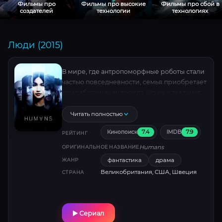
Фильмы про
Фильмы про высокие
Фильмы про сбой в
создателей
технологии
технологиях
Люди (2015)
В мире, где антропоморфные роботы стали
частью повседневности, семья приобретает
домработницу-андроида. Но их идеальная
жизнь рушится, когда машина начинает
проявлять пугающую человечность.
Читать полностью
Завораживающий синтез фантастики и
7.4
7.9
Кинопоиск
IMDB
психологической драмы, где граница между
РЕЙТИНГ
искуственным интеллектом и душой
Humans
ОРИГИНАЛЬНОЕ НАЗВАНИЕ
стирается .
фантастика
драма
ЖАНР
Великобритания, США, Швеция
СТРАНА
Сериал