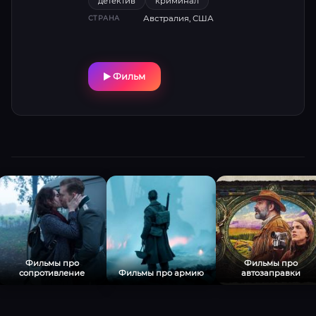
детектив
криминал
искусственного интеллекта стирает грань
Австралия, США
СТРАНА
между местью и одержимостью. Логан
Маршалл-Грин виртуозно воплощает
трансформацию героя, а режиссёр «Пилы»
Ли Уоннелл шокирует хардкорными боями
Фильм
и неочевидной развязкой.
Фильмы про
Фильмы про
сопротивление
Фильмы про армию
автозаправки