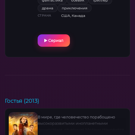
фантастика
боевик
триллер
апокалипсиса.
драма
приключения
США, Канада
СТРАНА
Сериал
Гостья (2013)
В мире, где человечество порабощено
высокоразвитыми инопланетными
сущностями, отчаянная Мелани становится