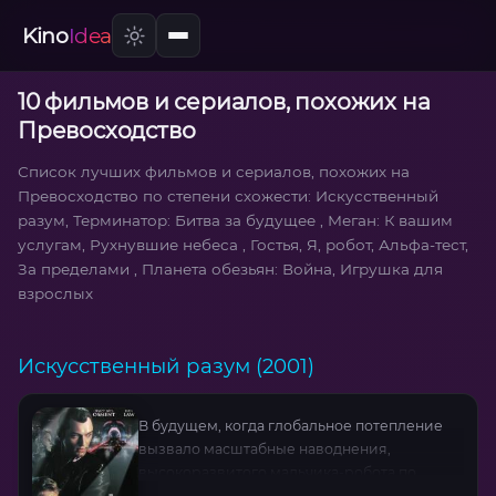
Kino
Idea
10 фильмов и сериалов, похожих на
Превосходство
Список лучших фильмов и сериалов, похожих на
Превосходство по степени схожести: Искусственный
разум, Терминатор: Битва за будущее , Меган: К вашим
услугам, Рухнувшие небеса , Гостья, Я, робот, Альфа-тест,
За пределами , Планета обезьян: Война, Игрушка для
взрослых
Искусственный разум (2001)
В будущем, когда глобальное потепление
вызвало масштабные наводнения,
высокоразвитого мальчика-робота по
имени Дэвид, запрограммированного на