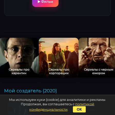
Фильм
показана как осязаемый лабиринт. Сможет
ли он выжить, когда каждая секунда стирает
его память?
Сериалы про
Сериалы про
Сериалы с черным
карантин
корпорации
юмором
Мой создатель (2020)
Мы используем куки (cookie) для аналитики и рекламы.
Продолжая, вы соглашаетесь с
политикой
В заснеженных лесах Японии гений-
конфиденциальности
.
ОК
одиночка Джордж (Тео Джеймс) тайно