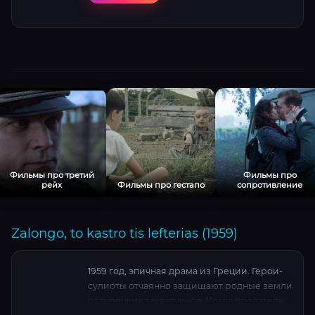
Фильмы про третий
Фильмы про
рейх
Фильмы про гестапо
сопротивление
Zalongo, to kastro tis lefterias (1959)
1959 год, эпичная драма из Греции. Герои-
сулиоты отчаянно защищают родные земли
от турецких захватчиков. Когда предатель