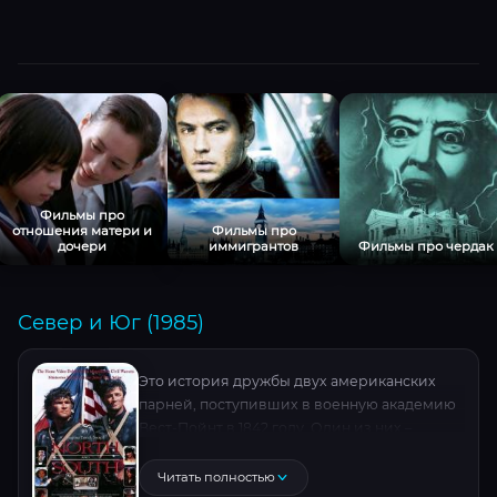
Фильмы про
отношения матери и
Фильмы про
дочери
иммигрантов
Фильмы про чердак
Север и Юг (1985)
Это история дружбы двух американских
парней, поступивших в военную академию
Вест-Пойнт в 1842 году. Один из них –
южанин, сын плантатора-рабовладельца,
Орри Мейн, другой – северянин из
Читать полностью