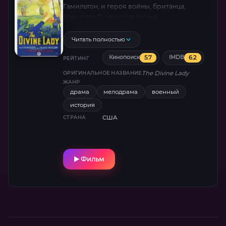
Гамильтон, и героя войны, британца,
адмирала Горацио Нельсона.
Читать полностью
5.7
6.2
Кинопоиск
IMDB
РЕЙТИНГ
The Divine Lady
ОРИГИНАЛЬНОЕ НАЗВАНИЕ
ЖАНР
драма
мелодрама
военный
история
США
СТРАНА
Фильм