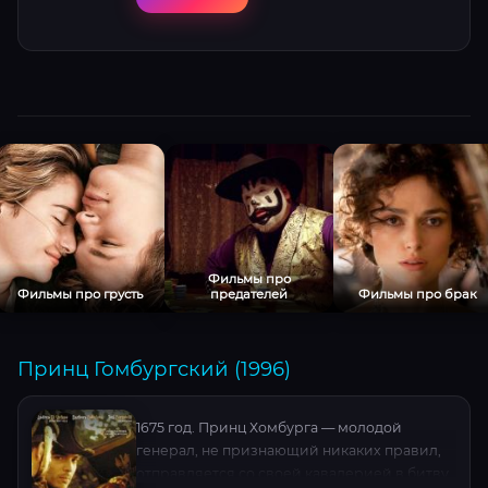
Джонатану приходится совершить одному
путешествие. Только в Лондоне он узнает,
что Ллойдс это не человек, а страховая
компания. Сведения мальчика помогают
раскрыть обман и спасти компанию от
внушительных убытков. Смышленого
мальчика оставляют в компании. Проходит
несколько лет и Джонатан растет вместе с
компанией. Начинаются военные действия
с Наполеоном. Джонатан придумывает
первый телеграф с помощью которого
передаются сведения через Ла Манш. Во
Франции он влюбляется в красавицу
Фильмы про
Фильмы про грусть
предателей
Фильмы про брак
незнакомку, которую спасает от ареста, а
она оказывается замужем за
легкомысленным игроком и прожигателем
Принц Гомбургский (1996)
жизни лордом Эверетом Стейси. Узнав об
этом, Джонатан дает слово стать самым
богатым человеком Англии. Для этого он
1675 год. Принц Хомбурга — молодой
организует свой синдикат и новый вид
генерал, не признающий никаких правил,
бизнеса, страхуя все мыслимые и
отправляется со своей кавалерией в битву,
немыслимые вещи и события, называя это