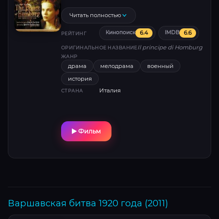
игнорируя приказы руководства. И хотя он
азартными играми.
одерживает победу, трибунал
Читать полностью
приговаривает его к смертной казни.
6.4
6.6
Кинопоиск
IMDB
Оказавшись перед лицом смерти, принц
РЕЙТИНГ
решает любой ценой бороться за свое
Il principe di Homburg
ОРИГИНАЛЬНОЕ НАЗВАНИЕ
спасение...
ЖАНР
драма
мелодрама
военный
история
Италия
СТРАНА
Фильм
Варшавская битва 1920 года (2011)