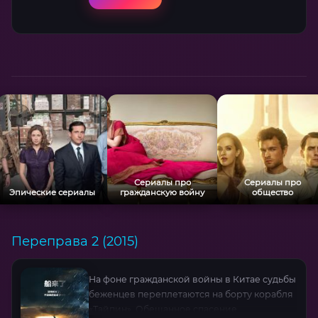
(Гервазий), Богумил Линда (Робак) и Алиция
Бахледа-Цуруш (Зося) — создают
незабываемые образы в эпической саге о
чести, предательстве и мечте о свободе.
Сериалы про
Сериалы про
Эпические сериалы
гражданскую войну
общество
Переправа 2 (2015)
На фоне гражданской войны в Китае судьбы
беженцев переплетаются на борту корабля
«Тайпин». Обещанное спасение