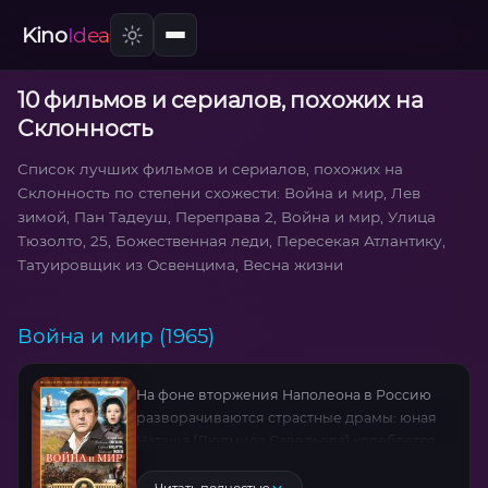
Kino
Idea
10 фильмов и сериалов, похожих на
Склонность
Список лучших фильмов и сериалов, похожих на
Склонность по степени схожести: Война и мир, Лев
зимой, Пан Тадеуш, Переправа 2, Война и мир, Улица
Тюзолто, 25, Божественная леди, Пересекая Атлантику,
Татуировщик из Освенцима, Весна жизни
Война и мир (1965)
На фоне вторжения Наполеона в Россию
разворачиваются страстные драмы: юная
Наташа (Людмила Савельева) колеблется
между долгом и чувством; философ Пьер
(Сергей Бондарчук) ищет правду в разгуле