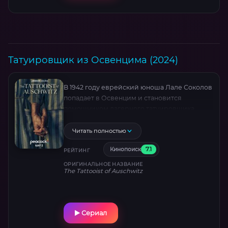
Татуировщик из Освенцима (2024)
В 1942 году еврейский юноша Лале Соколов
попадает в Освенцим и становится
помощником лагерного татуировщика.
Там он встречает заключенную девушку
Гиту. Влюбившись, они пытаются помочь
Читать полностью
друг другу выжить в нечеловеческих
7.1
Кинопоиск
условиях.
РЕЙТИНГ
ОРИГИНАЛЬНОЕ НАЗВАНИЕ
The Tattooist of Auschwitz
Сериал