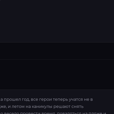
 прошел год, все герои теперь учатся не в
дже, и летом на каникулы решают снять
о весело провести время, поваляться на пляже и