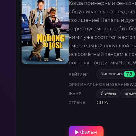
Когда примерный семьяни
обрушивается на неудачл
похищение! Нелепый дуэт
через пустыню, грабит бе
ними уже охотятся настоя
смертельной ловушкой. Т
искромётный тандем в гон
погонях под ритмы 90-х. 
Кинопоиск
7.8
РЕЙТИНГ
No
ОРИГИНАЛЬНОЕ НАЗВАНИЕ
боевик
коме
ЖАНР
США
СТРАНА
Фильм