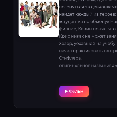
погоняться за девчонками
найдет каждый из героев:
«студентка по обмену» На
фильме, Кевин понял, что 
Крис никак не может заня
Хезер, уехавшей на учебу
начал практиковать тантр
Стифлера.
Am
ОРИГИНАЛЬНОЕ НАЗВАНИЕ
Фильм