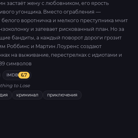
н застаёт жену с любовником, его ярость
ивого угонщика. Вместо ограбления —
 белого воротничка и мелкого преступника мчит
нзоколонку и затевает рискованный план. Но за
щие бандиты, а каждый поворот дороги грозит
им Роббинс и Мартин Лоуренс создают
ках на выживание, перестрелках с идиотами и
389 символов
IMDB
6.7
thing to Lose
дия
криминал
приключения