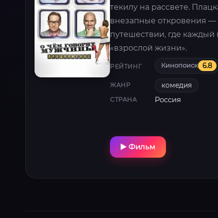
текилу на рассвете. Плац
внезапные откровения — 
путешествии, где каждый 
«взрослой жизни».
Кинопоиск
6.8
РЕЙТИНГ
комедия
ЖАНР
Россия
СТРАНА
Фильм