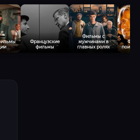
Фильмы с
фильмы
Французские
мужчинами в
Филь
дии
фильмы
главных ролях
поиски