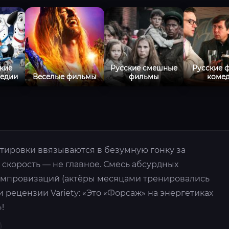
кие
Русские смешные
Русские 
едии
Веселые фильмы
фильмы
коме
ировки ввязываются в безумную гонку за
 скорость — не главное. Смесь абсурдных
импровизаций (актёры месяцами тренировались
и рецензии Variety: «Это «Форсаж» на энергетиках
!